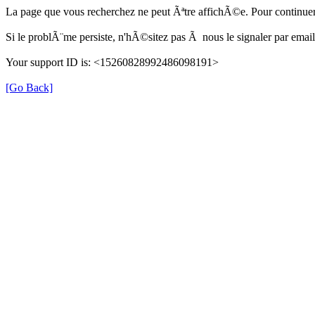
La page que vous recherchez ne peut Ãªtre affichÃ©e. Pour continuer
Si le problÃ¨me persiste, n'hÃ©sitez pas Ã nous le signaler par em
Your support ID is: <15260828992486098191>
[Go Back]