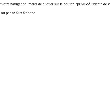
 votre navigation, merci de cliquer sur le bouton "prÃ©cÃ©dent" de vo
ail ou par tÃ©lÃ©phone.