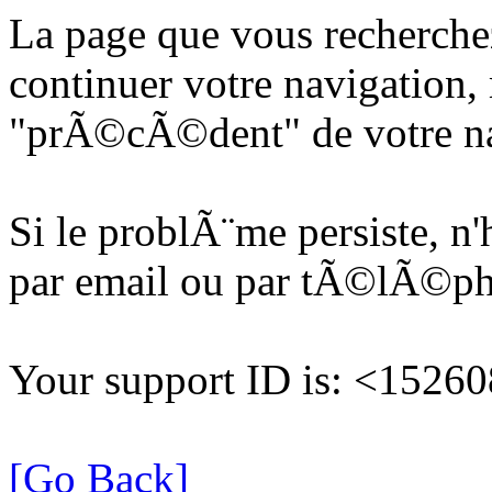
La page que vous recherche
continuer votre navigation, 
"prÃ©cÃ©dent" de votre na
Si le problÃ¨me persiste, n
par email ou par tÃ©lÃ©p
Your support ID is: <152
[Go Back]