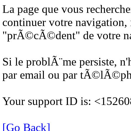
La page que vous recherche
continuer votre navigation, 
"prÃ©cÃ©dent" de votre na
Si le problÃ¨me persiste, n
par email ou par tÃ©lÃ©p
Your support ID is: <152
[Go Back]