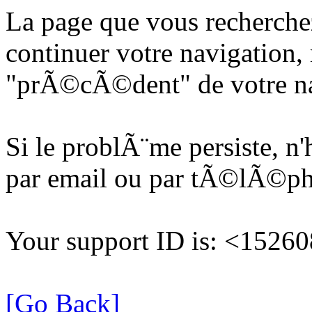
La page que vous recherche
continuer votre navigation, 
"prÃ©cÃ©dent" de votre na
Si le problÃ¨me persiste, n
par email ou par tÃ©lÃ©p
Your support ID is: <152
[Go Back]