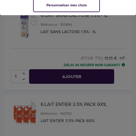
Personnaliser mes choix
6 LAIT SANS LACTOSE 1.5% - 1L
Référence : 150894
LAIT SANS LACTOSE 1.5% - 1L
15,15 € HT
(17,73 € TTC)
DÉLAI 24 HEURES NON GARANTI
AJOUTER
6 LAIT ENTIER 3.5% PACK 6X1L
Référence : 140793
LAIT ENTIER 3.5% PACK 6X1L