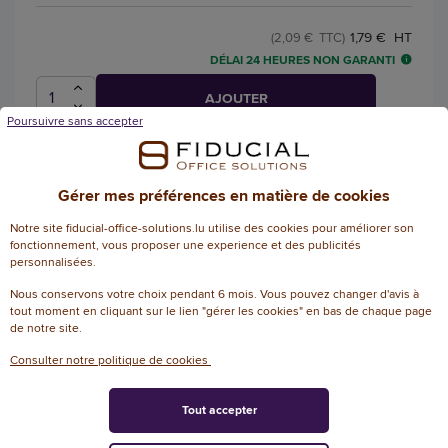
1,79 € HT
(2,09 € TTC)
DÉLAI 24 HEURES NON GARANTI
AJOUTER
Poursuivre sans accepter
Poudre de lait écrémé non sucré - 500
Gérer mes préférences en matière de cookies
g - RÉGILAIT
Notre site fiducial-office-solutions.lu utilise des cookies pour améliorer son
Référence : 122893
fonctionnement, vous proposer une experience et des publicités
personnalisées.
Pack de lait REGILAIT écrémé non
sucré500g
Nous conservons votre choix pendant 6 mois. Vous pouvez changer d'avis à
tout moment en cliquant sur le lien "gérer les cookies" en bas de chaque page
de notre site.
10,37 € HT
(10,68 € TTC)
Consulter notre politique de cookies
EN STOCK, LIVRÉ EN 24/48H
AJOUTER
Tout accepter