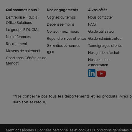
Qui sommes-nous ?
Nos engagements
A vos côtés
L'entreprise Fiducial
Gagnez du temps
Nous contacter
Office Solutions
Dépensez-moins
FAQ
Le groupe FIDUCIAL
Consommez mieux
Guide utilisateur
Nos références
Répondre à vos attentes
Guide administrateur
Recrutement
Garanties et normes
Témoignages clients
Moyens de paiement
RSE
Nos guides d'achat
Conditions Générales de
Nos planches
Mandat
d'inspiration
**Ne concerne pas tous les départements et les produits livrés p
livraison et retour
.
Mentions légales
Données personnelles et cookies
Conditions générales d