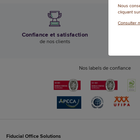
Nous conse
cliquant su
Consulter n
Confiance et satisfaction
L
de nos clients
d
Nos labels de confiance
Fiducial Office Solutions