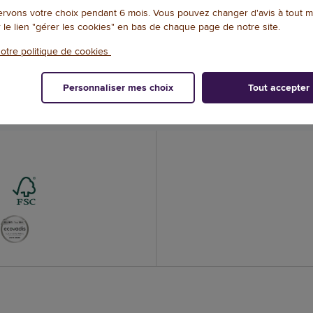
rvons votre choix pendant 6 mois. Vous pouvez changer d'avis à tout 
r le lien "gérer les cookies" en bas de chaque page de notre site.
otre politique de cookies
ivraison offerte
Livraisons rapi
Personnaliser mes choix
Tout accepter
ès 50€ HT d’achat
dans votre burea