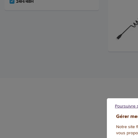
24H/48H
Poursuivre 
Gérer mes
Notre site 
vous propo