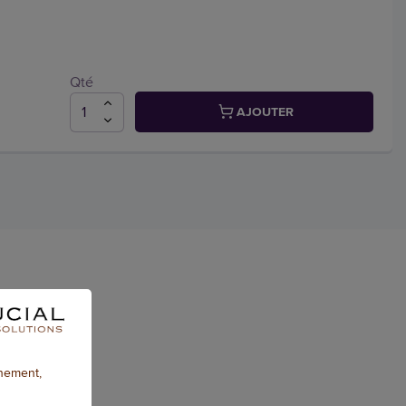
Qté
AJOUTER
nnement,