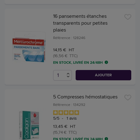
16 pansements étanches
transparents pour petites
plaies
Référence : 128246
14,15 € HT
(16,56 € TTC)
EN STOCK, LIVRÉ EN 24/48H
AJOUTER
5 Compresses hémostatiques
Référence : 134292
5
/
5
-
1
avis
13,45 € HT
(15,74 € TTC)
EN STOCK, LIVRÉ EN 24/48H