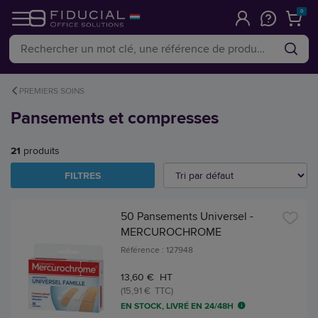
0
PREMIERS SOINS
Pansements et compresses
21
produits
FILTRES
50 Pansements Universel -
MERCUROCHROME
Référence : 127948
13,60 € HT
(15,91 € TTC)
EN STOCK, LIVRÉ EN 24/48H