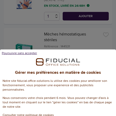
EN STOCK, LIVRÉ EN 24/48H
AJOUTER
Mèches hémostatiques
stériles
Référence : 144531
Poursuivre sans accepter
7,72 € HT
(9,03 € TTC)
EN STOCK, LIVRÉ EN 24/48H
Gérer mes préférences en matière de cookies
AJOUTER
Notre site fiducial-office-solutions.lu utilise des cookies pour améliorer son
fonctionnement, vous proposer une experience et des publicités
personnalisées.
Pansement compressif sur
Nous conservons votre choix pendant 6 mois. Vous pouvez changer d'avis à
bande cohésive 8cm x 2m
tout moment en cliquant sur le lien "gérer les cookies" en bas de chaque page
de notre site.
Référence : 144539
Consulter notre politique de cookies