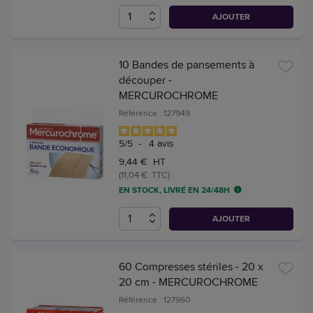
AJOUTER
10 Bandes de pansements à
découper -
MERCUROCHROME
Référence : 127949
5
/
5
-
4
avis
9,44 € HT
(11,04 € TTC)
EN STOCK, LIVRÉ EN 24/48H
AJOUTER
60 Compresses stériles - 20 x
20 cm - MERCUROCHROME
Référence : 127960