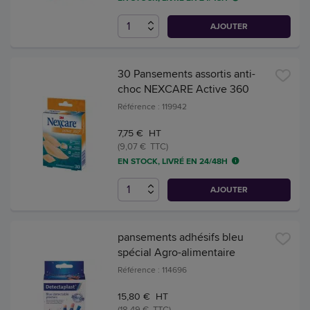
AJOUTER
30 Pansements assortis anti-
choc NEXCARE Active 360
Référence : 119942
7,75 € HT
(9,07 € TTC)
EN STOCK, LIVRÉ EN 24/48H
AJOUTER
pansements adhésifs bleu
spécial Agro-alimentaire
Référence : 114696
15,80 € HT
(18,49 € TTC)