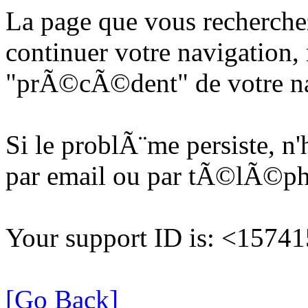
La page que vous recherche
continuer votre navigation, 
"prÃ©cÃ©dent" de votre na
Si le problÃ¨me persiste, n
par email ou par tÃ©lÃ©p
Your support ID is: <157
[Go Back]