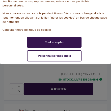
fonctionnement, vous proposer une experience et des publicités
EN STOCK, LIVRÉ EN 24/48H
personnalisées.
AJOUTER
Nous conservons votre choix pendant 6 mois. Vous pouvez changer d'avis à
tout moment en cliquant sur le lien "gérer les cookies" en bas de chaque page
de notre site.
Consulter notre politique de cookies
Enrouleur à fixation murale à sangle
rouge 2m - Viso
Tout accepter
Référence : 120953
Enrouleur mural - sangle 2M environ -
Personnaliser mes choix
rouge
116,27 € HT
(136,04 € TTC)
EN STOCK, LIVRÉ EN 24/48H
AJOUTER