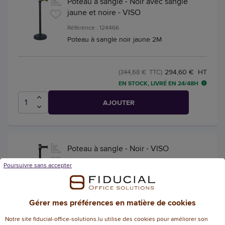
Poteau à sangle - Noir avec sangle
jaune et noire - VISO
Référence : 124466
Poteau à sangle noir jaune 2M
294,60 € HT
(344,68 € TTC)
EN STOCK, LIVRÉ EN 24/48H
AJOUTER
Poteau à sangle - Noir - VISO
Référence : 116335
Poursuivre sans accepter
Poteau à sangle noir 2M
Gérer mes préférences en matière de cookies
236,93 € HT
Notre site fiducial-office-solutions.lu utilise des cookies pour améliorer son
(277,21 € TTC)