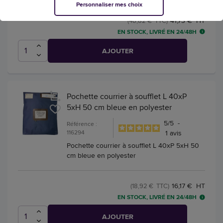
Personnaliser mes choix
41,73 € HT
(48,82 € TTC)
EN STOCK, LIVRÉ EN 24/48H
AJOUTER
Pochette courrier à soufflet L 40xP
5xH 50 cm bleue en polyester
5
/
5
-
Référence :
116294
1
avis
Pochette courrier à soufflet L 40xP 5xH 50
cm bleue en polyester
16,17 € HT
(18,92 € TTC)
EN STOCK, LIVRÉ EN 24/48H
AJOUTER