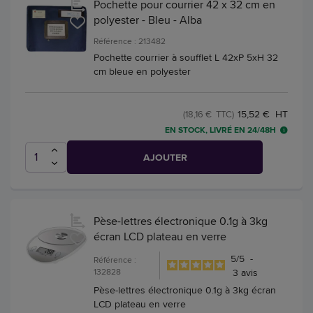
Pochette pour courrier 42 x 32 cm en
polyester - Bleu - Alba
Référence : 213482
Pochette courrier à soufflet L 42xP 5xH 32
cm bleue en polyester
15,52 € HT
(18,16 € TTC)
EN STOCK, LIVRÉ EN 24/48H
AJOUTER
Pèse-lettres électronique 0.1g à 3kg
écran LCD plateau en verre
5
/
5
-
Référence :
132828
3
avis
Pèse-lettres électronique 0.1g à 3kg écran
LCD plateau en verre