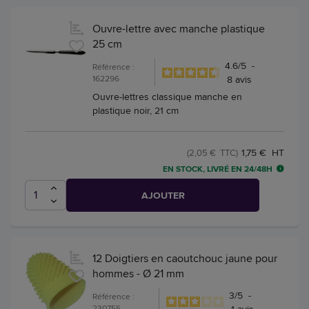
Ouvre-lettre avec manche plastique
25 cm
4.6
/
5
-
Référence :
162296
8
avis
Ouvre-lettres classique manche en
plastique noir, 21 cm
1,75 € HT
(2,05 € TTC)
EN STOCK, LIVRÉ EN 24/48H
AJOUTER
12 Doigtiers en caoutchouc jaune pour
hommes - Ø 21 mm
3
/
5
-
Référence :
230755
1
avis