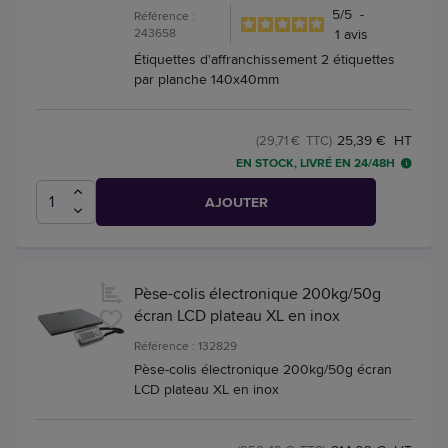
5
/
5
-
Référence :
243658
1
avis
Étiquettes d'affranchissement 2 étiquettes
par planche 140x40mm
25,39 € HT
(29,71 € TTC)
EN STOCK, LIVRÉ EN 24/48H
AJOUTER
Pèse-colis électronique 200kg/50g
écran LCD plateau XL en inox
Référence : 132829
Pèse-colis électronique 200kg/50g écran
LCD plateau XL en inox