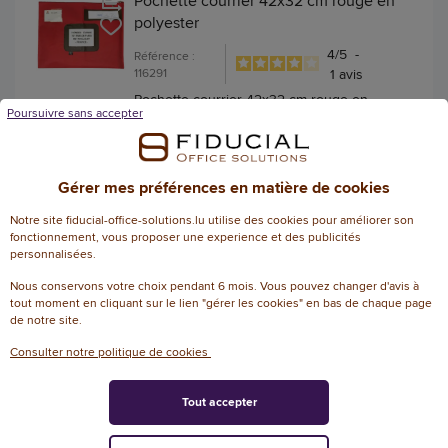
Pochette courrier 42x32 cm rouge en
polyester
4
/
5
-
Référence :
116291
1
avis
Pochette courrier 42x32 cm rouge en
Poursuivre sans accepter
polyester
22,81 € HT
(26,69 € TTC)
Gérer mes préférences en matière de cookies
EN STOCK, LIVRÉ EN 24/48H
Notre site fiducial-office-solutions.lu utilise des cookies pour améliorer son
fonctionnement, vous proposer une experience et des publicités
AJOUTER
personnalisées.
Nous conservons votre choix pendant 6 mois. Vous pouvez changer d'avis à
tout moment en cliquant sur le lien "gérer les cookies" en bas de chaque page
de notre site.
1000 Étiquettes d'affranchissement 2
Consulter notre politique de cookies
étiquettes par planche 175x45mm
Référence : 113165
Tout accepter
Étiquettes d'affranchissement 2 étiquettes
par planche 175x45mm