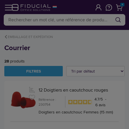
0
EMBALLAGE ET EXPÉDITION
Courrier
28
produits
FILTRES
12 Doigtiers en caoutchouc rouges
4.7
/
5
-
Référence :
230754
6
avis
Doigtiers en caoutchouc Femmes (15 mm)