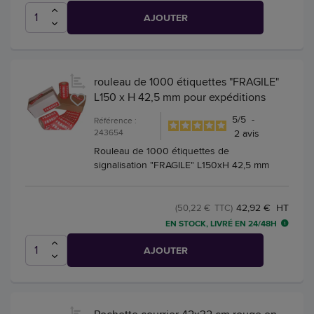
AJOUTER
rouleau de 1000 étiquettes "FRAGILE"
L150 x H 42,5 mm pour expéditions
5
/
5
-
Référence :
243654
2
avis
Rouleau de 1000 étiquettes de
signalisation "FRAGILE" L150xH 42,5 mm
42,92 € HT
(50,22 € TTC)
EN STOCK, LIVRÉ EN 24/48H
AJOUTER