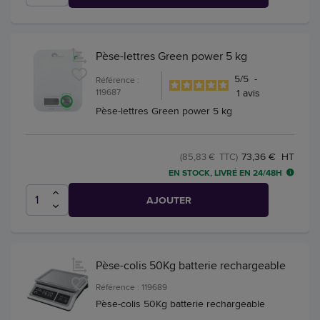
Pèse-lettres Green power 5 kg
5
/
5
-
Référence :
119687
1
avis
Pèse-lettres Green power 5 kg
73,36 € HT
(85,83 € TTC)
EN STOCK, LIVRÉ EN 24/48H
AJOUTER
Pèse-colis 50Kg batterie rechargeable
Référence : 119689
Pèse-colis 50Kg batterie rechargeable