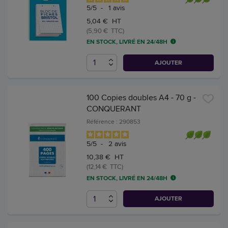
5
/
5
-
1
avis
5,04 € HT
(5,90 € TTC)
EN STOCK, LIVRÉ EN 24/48H
AJOUTER
100 Copies doubles A4 - 70 g -
CONQUERANT
Référence : 290853
5
/
5
-
2
avis
10,38 € HT
(12,14 € TTC)
EN STOCK, LIVRÉ EN 24/48H
AJOUTER