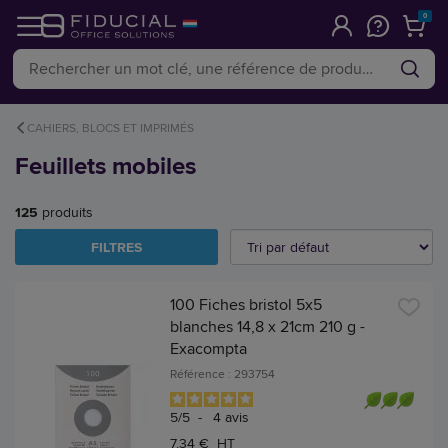
0
CAHIERS, BLOCS ET IMPRIMÉS
Feuillets mobiles
125
produits
FILTRES
100 Fiches bristol 5x5
blanches 14,8 x 21cm 210 g -
Exacompta
Référence : 293754
5
/
5
-
4
avis
7,34 € HT