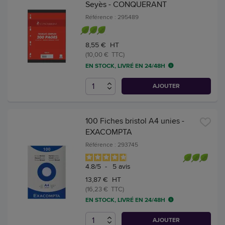
Seyès - CONQUERANT
Référence : 295489
8,55 € HT
(10,00 € TTC)
EN STOCK, LIVRÉ EN 24/48H
AJOUTER
100 Fiches bristol A4 unies -
EXACOMPTA
Référence : 293745
4.8
/
5
-
5
avis
13,87 € HT
(16,23 € TTC)
EN STOCK, LIVRÉ EN 24/48H
AJOUTER