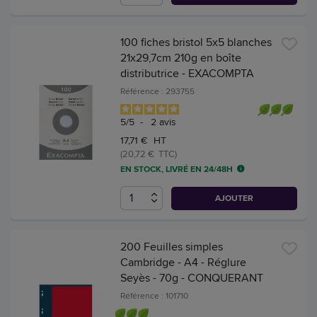
100 fiches bristol 5x5 blanches
21x29,7cm 210g en boîte
distributrice - EXACOMPTA
Référence : 293755
5
/
5
-
2
avis
17,71 € HT
(20,72 € TTC)
EN STOCK, LIVRÉ EN 24/48H
AJOUTER
200 Feuilles simples
Cambridge - A4 - Réglure
Seyès - 70g - CONQUERANT
Référence : 101710