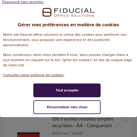
(9,90 € TTC)
Poursuivre sans accepter
EN STOCK, LIVRÉ EN 24/48H
AJOUTER
Gérer mes préférences en matière de cookies
Notre site fiducial-office-solutions.lu utilise des cookies pour améliorer son
fonctionnement, vous proposer une experience et des publicités
Étui 100 feuilles de bristol
personnalisées.
blanc 125/200 5X5
Nous conservons votre choix pendant 6 mois. Vous pouvez changer d'avis à
Référence : 128957
tout moment en cliquant sur le lien "gérer les cookies" en bas de chaque page
de notre site.
4,40 € HT
Consulter notre politique de cookies
(5,15 € TTC)
EN STOCK, LIVRÉ EN 24/48H
Tout accepter
AJOUTER
Personnaliser mes choix
100 Feuilles mobiles simples
recyclées - A4 - Conquerant
Référence : 138148