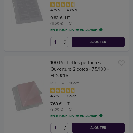
4.5
/
5
-
4
avis
9,83 € HT
(11,50 € TTC)
EN STOCK, LIVRÉ EN 24/48H
AJOUTER
100 Pochettes perforées -
Ouverture 2 cotés - 7,5/100 -
FIDUCIAL
Référence : 115521
4.7
/
5
-
3
avis
7,69 € HT
(9,00 € TTC)
EN STOCK, LIVRÉ EN 24/48H
AJOUTER