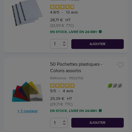
4.8
/
5
-
13
avis
28,71 € HT
(33,59 € TTC)
EN STOCK, LIVRÉ EN 24/48H
AJOUTER
50 Pochettes plastiques -
Coloris assortis
Référence : 11552702
5
/
5
-
4
avis
25,39 € HT
(29,71 € TTC)
+ 1 couleur
EN STOCK, LIVRÉ EN 24/48H
AJOUTER