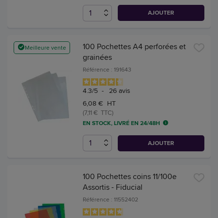
AJOUTER
100 Pochettes A4 perforées et
Meilleure vente
grainées
Référence : 191643
4.3
/
5
-
26
avis
6,08 € HT
(7,11 € TTC)
EN STOCK, LIVRÉ EN 24/48H
AJOUTER
100 Pochettes coins 11/100e
Assortis - Fiducial
Référence : 11552402