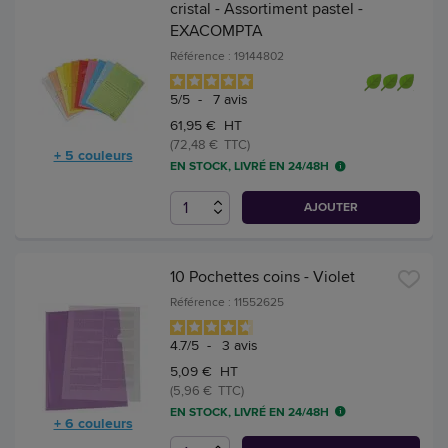
cristal - Assortiment pastel -
EXACOMPTA
Référence : 19144802
5
/
5
-
7
avis
61,95 € HT
(72,48 € TTC)
+ 5 couleurs
EN STOCK, LIVRÉ EN 24/48H
AJOUTER
10 Pochettes coins - Violet
Référence : 11552625
4.7
/
5
-
3
avis
5,09 € HT
(5,96 € TTC)
EN STOCK, LIVRÉ EN 24/48H
+ 6 couleurs