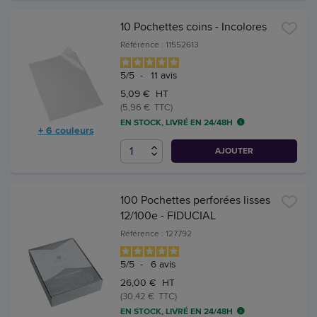
10 Pochettes coins - Incolores
Référence : 11552613
5
/
5
-
11
avis
5,09 € HT
(5,96 € TTC)
EN STOCK, LIVRÉ EN 24/48H
+ 6 couleurs
AJOUTER
100 Pochettes perforées lisses
12/100e - FIDUCIAL
Référence : 127792
5
/
5
-
6
avis
26,00 € HT
(30,42 € TTC)
EN STOCK, LIVRÉ EN 24/48H