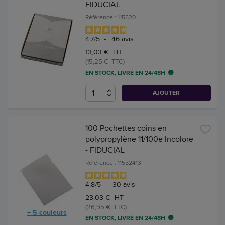
FIDUCIAL
Référence : 115520
4.7
/
5
-
46
avis
13,03 € HT
(15,25 € TTC)
EN STOCK, LIVRÉ EN 24/48H
AJOUTER
100 Pochettes coins en
polypropylène 11/100e Incolore
- FIDUCIAL
Référence : 11552413
4.8
/
5
-
30
avis
23,03 € HT
(26,95 € TTC)
+ 5 couleurs
EN STOCK, LIVRÉ EN 24/48H