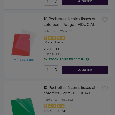
AJOUTER
10 Pochettes à coins lisses et
colorées - Rouge - FIDUCIAL
Référence : 11552519
5
/
5
-
1
avis
2,28 € HT
(2,67 € TTC)
+ 4 couleurs
EN STOCK, LIVRÉ EN 24/48H
AJOUTER
10 Pochettes à coins lisses et
colorées - Vert - FIDUCIAL
Référence : 11552522
4.8
/
5
-
4
avis