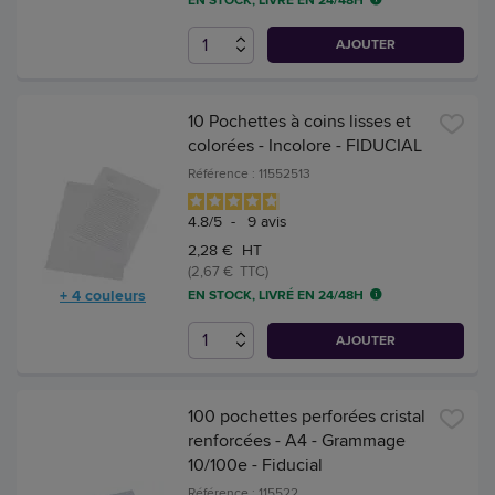
AJOUTER
10 Pochettes à coins lisses et
colorées - Incolore - FIDUCIAL
Référence : 11552513
4.8
/
5
-
9
avis
2,28 € HT
(2,67 € TTC)
+ 4 couleurs
EN STOCK, LIVRÉ EN 24/48H
AJOUTER
100 pochettes perforées cristal
renforcées - A4 - Grammage
10/100e - Fiducial
Référence : 115522