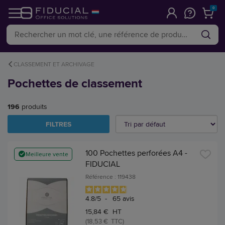
0
CLASSEMENT ET ARCHIVAGE
Pochettes de classement
196
produits
FILTRES
100 Pochettes perforées A4 -
Meilleure vente
FIDUCIAL
Référence : 119438
4.8
/
5
-
65
avis
15,84 € HT
(18,53 € TTC)