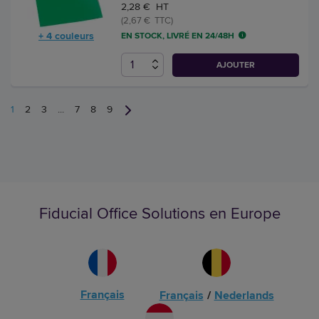
2,28 € HT
(2,67 € TTC)
+ 4 couleurs
EN STOCK, LIVRÉ EN 24/48H
AJOUTER
1
2
3
...
7
8
9
Fiducial Office Solutions en Europe
Français
Français
/
Nederlands