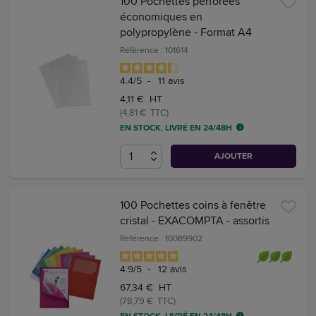
100 Pochettes perforées
économiques en
polypropylène - Format A4
Référence : 101614
4.4
/
5
-
11
avis
4,11 € HT
(4,81 € TTC)
EN STOCK, LIVRÉ EN 24/48H
AJOUTER
100 Pochettes coins à fenêtre
cristal - EXACOMPTA - assortis
Référence : 10089902
4.9
/
5
-
12
avis
67,34 € HT
(78,79 € TTC)
EN STOCK, LIVRÉ EN 24/48H