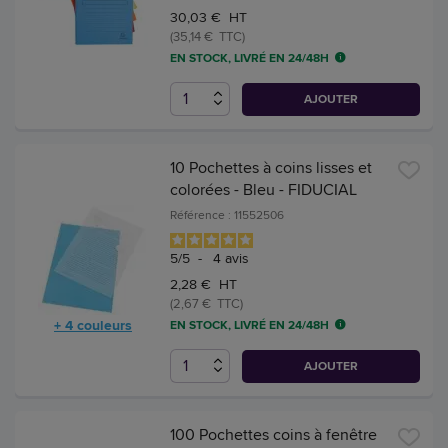
30,03 € HT
(35,14 € TTC)
EN STOCK, LIVRÉ EN 24/48H
AJOUTER
10 Pochettes à coins lisses et
colorées - Bleu - FIDUCIAL
Référence : 11552506
5
/
5
-
4
avis
2,28 € HT
(2,67 € TTC)
+ 4 couleurs
EN STOCK, LIVRÉ EN 24/48H
AJOUTER
100 Pochettes coins à fenêtre