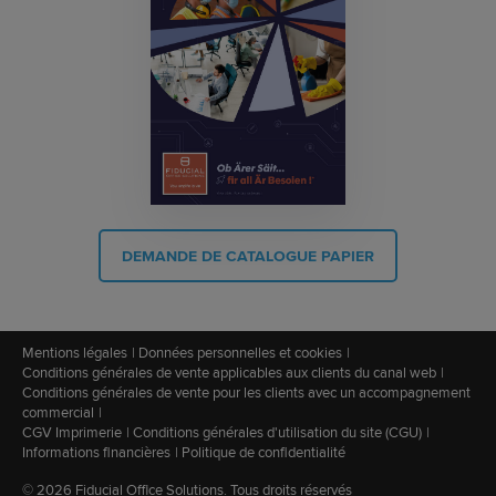
DEMANDE DE CATALOGUE PAPIER
Mentions légales
Données personnelles et cookies
Conditions générales de vente applicables aux clients du canal web
Conditions générales de vente pour les clients avec un accompagnement
commercial
CGV Imprimerie
Conditions générales d'utilisation du site (CGU)
Informations financières
Politique de confidentialité
© 2026 Fiducial Office Solutions. Tous droits réservés