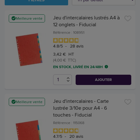
Jeu d'intercalaires lustrés A4 à
Meilleure vente
12 onglets - Fiducial
Référence : 108951
4.8
/
5
-
28
avis
3,42 € HT
(4,00 € TTC)
EN STOCK, LIVRÉ EN 24/48H
AJOUTER
Jeu d'intercalaires - Carte
Meilleure vente
lustrée 3/10e pour A4 - 6
touches - Fiducial
Référence : 115068
4.7
/
5
-
20
avis