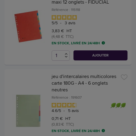
maxi 12 onglets - FIDUCIAL
Référence : 115118
5
/
5
-
3
avis
3,83 € HT
(4,48 € TTC)
EN STOCK, LIVRÉ EN 24/48H
AJOUTER
jeu d'intercalaires multicolores
carte 180G - A4 - 6 onglets
neutres
Référence : 191607
4.6
/
5
-
5
avis
0,71 € HT
(0,83 € TTC)
EN STOCK, LIVRÉ EN 24/48H