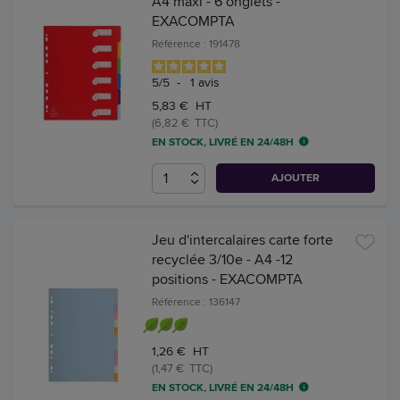
A4 maxi - 6 onglets -
EXACOMPTA
Référence : 191478
5
/
5
-
1
avis
5,83 € HT
(6,82 € TTC)
EN STOCK, LIVRÉ EN 24/48H
AJOUTER
Jeu d'intercalaires carte forte
recyclée 3/10e - A4 -12
positions - EXACOMPTA
Référence : 136147
1,26 € HT
(1,47 € TTC)
EN STOCK, LIVRÉ EN 24/48H