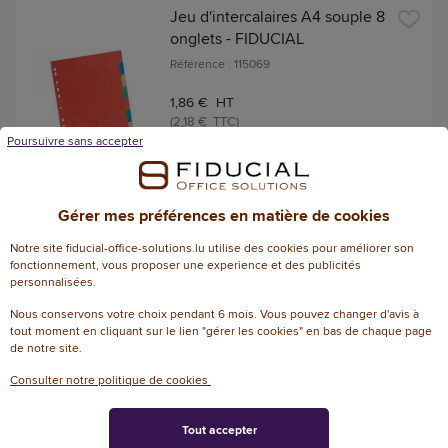
Jeu d'intercalaires A4 souple 8
onglets - FIDUCIAL
Référence : 115069
1,86 € HT
(2,18 € TTC)
Poursuivre sans accepter
EN STOCK, LIVRÉ EN 24/48H
AJOUTER
Gérer mes préférences en matière de cookies
Notre site fiducial-office-solutions.lu utilise des cookies pour améliorer son
jeu d'intercalaires avec
fonctionnement, vous proposer une experience et des publicités
sommaire FIDUCIAL - Carte
personnalisées.
170 g - A4 - 12 onglets
Nous conservons votre choix pendant 6 mois. Vous pouvez changer d'avis à
plastifiés
tout moment en cliquant sur le lien "gérer les cookies" en bas de chaque page
Référence : 191490
de notre site.
Consulter notre politique de cookies
5
/
5
-
3
avis
3,62 € HT
Tout accepter
(4,24 € TTC)