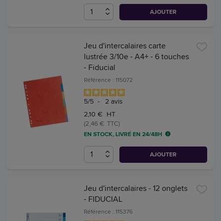
AJOUTER
Jeu d'intercalaires carte
lustrée 3/10e - A4+ - 6 touches
- Fiducial
Référence : 115072
5
/
5
-
2
avis
2,10 € HT
(2,46 € TTC)
EN STOCK, LIVRÉ EN 24/48H
AJOUTER
Jeu d'intercalaires - 12 onglets
- FIDUCIAL
Référence : 115376