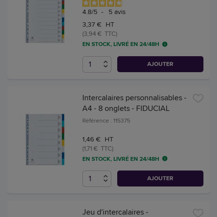
4.8
/
5
-
5
avis
3,37 € HT
(3,94 € TTC)
EN STOCK, LIVRÉ EN 24/48H
AJOUTER
Intercalaires personnalisables -
A4 - 8 onglets - FIDUCIAL
Référence : 115375
1,46 € HT
(1,71 € TTC)
EN STOCK, LIVRÉ EN 24/48H
AJOUTER
Jeu d'intercalaires -