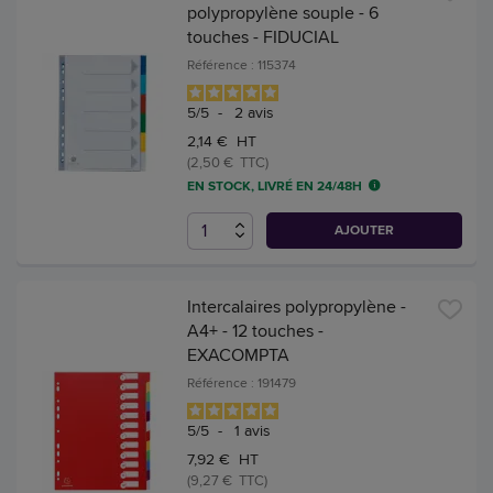
polypropylène souple - 6
touches - FIDUCIAL
Référence : 115374
5
/
5
-
2
avis
2,14 € HT
(2,50 € TTC)
EN STOCK, LIVRÉ EN 24/48H
AJOUTER
Intercalaires polypropylène -
A4+ - 12 touches -
EXACOMPTA
Référence : 191479
5
/
5
-
1
avis
7,92 € HT
(9,27 € TTC)