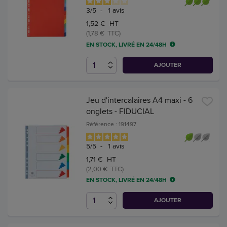
3
/
5
-
1
avis
1,52 € HT
(1,78 € TTC)
EN STOCK, LIVRÉ EN 24/48H
AJOUTER
Jeu d'intercalaires A4 maxi - 6
onglets - FIDUCIAL
Référence : 191497
5
/
5
-
1
avis
1,71 € HT
(2,00 € TTC)
EN STOCK, LIVRÉ EN 24/48H
AJOUTER