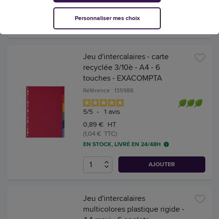
EN STOCK, LIVRÉ EN 24/48H
Personnaliser mes choix
AJOUTER
Jeu d'intercalaires - carte
recyclée 3/10è - A4 - 6
touches - EXACOMPTA
Référence : 135988
5
/
5
-
1
avis
0,89 € HT
(1,04 € TTC)
EN STOCK, LIVRÉ EN 24/48H
AJOUTER
Jeu d'intercalaires
multicolores plastique rigide -