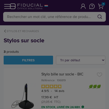
0
STYLOS ET RECHARGES
Stylos sur socle
3
produits
FILTRES
Stylo bille sur socle - BIC
Référence : 106819
4.9
/
5
-
14
avis
17,99 € HT
(21,05 € TTC)
EN STOCK, LIVRÉ EN 24/48H