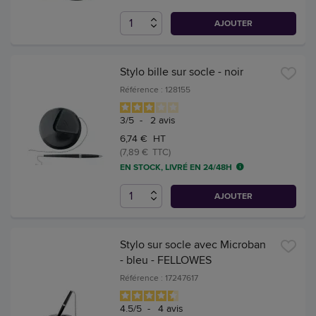
AJOUTER
Stylo bille sur socle - noir
Référence : 128155
3
/
5
-
2
avis
6,74 € HT
(7,89 € TTC)
EN STOCK, LIVRÉ EN 24/48H
AJOUTER
Stylo sur socle avec Microban
- bleu - FELLOWES
Référence : 17247617
4.5
/
5
-
4
avis