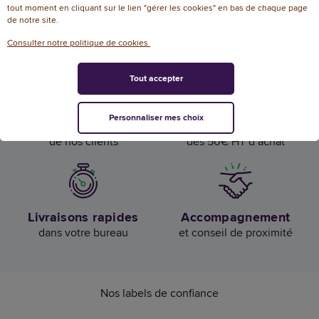
tout moment en cliquant sur le lien "gérer les cookies" en bas de chaque page
de notre site.
Luxembourg
Consulter notre politique de cookies
Tout accepter
Personnaliser mes choix
Confiance et satisfaction
Livraison offerte
de nos clients
dès 50€ HT d’achat
Livraisons rapides
Accompagnement
dans votre bureau
et conseil de proximité
Nos labels de confiance