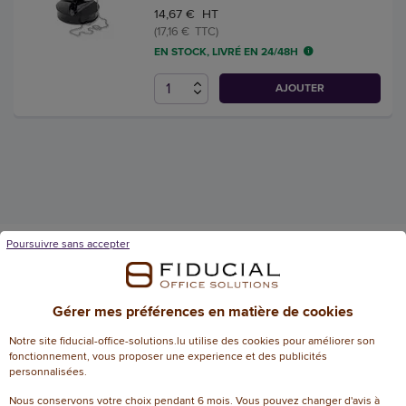
14,67 € HT
(17,16 € TTC)
EN STOCK, LIVRÉ EN 24/48H
AJOUTER
Poursuivre sans accepter
Fiducial Office Solutions en Europe
Gérer mes préférences en matière de cookies
Notre site fiducial-office-solutions.lu utilise des cookies pour améliorer son
fonctionnement, vous proposer une experience et des publicités
Français
Français
/
Nederlands
personnalisées.
Nous conservons votre choix pendant 6 mois. Vous pouvez changer d'avis à