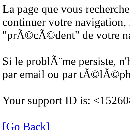
La page que vous recherche
continuer votre navigation, 
"prÃ©cÃ©dent" de votre na
Si le problÃ¨me persiste, n
par email ou par tÃ©lÃ©p
Your support ID is: <152
[Go Back]