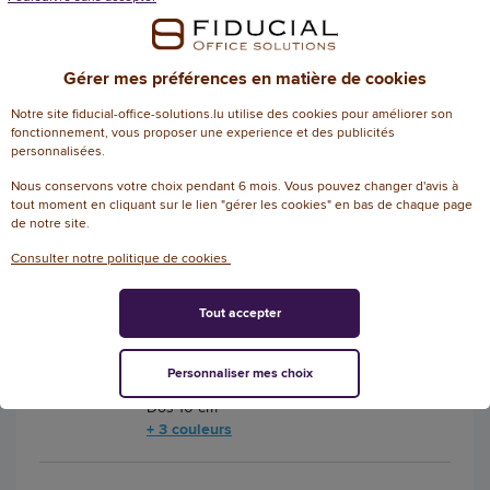
+ 3 couleurs
Gérer mes préférences en matière de cookies
26,60 € HT
(31,12 € TTC)
EN STOCK, LIVRÉ EN 24/48H
Notre site fiducial-office-solutions.lu utilise des cookies pour améliorer son
fonctionnement, vous proposer une experience et des publicités
personnalisées.
AJOUTER
Nous conservons votre choix pendant 6 mois. Vous pouvez changer d'avis à
tout moment en cliquant sur le lien "gérer les cookies" en bas de chaque page
de notre site.
10 Boites à archives - Dos 10 cm - Vert
Consulter notre politique de cookies
- FIDUCIAL
Tout accepter
4.7
/
5
Référence
-
: 11555022
3
avis
Personnaliser mes choix
Boîtes à archives Easy Color FIDUCIAL -
Dos 10 cm
+ 3 couleurs