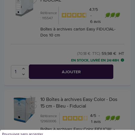
4.7
/
5
Référence
-
: 115547
6
avis
Boîtes à archives carton Easy FIDUCIAL-
Dos 10 cm
59,98 € HT
(70,18 € TTC)
EN STOCK, LIVRÉ EN 24/48H
AJOUTER
10 Boîtes à archives Easy Color - Dos
15 cm - Bleu - Fiducial
4
/
5
-
Référence :
12960006
1
avis
Boîtes à archives Easy Color FIDUCIAL -
Poursuivre sans accepter
Dos 15 cm