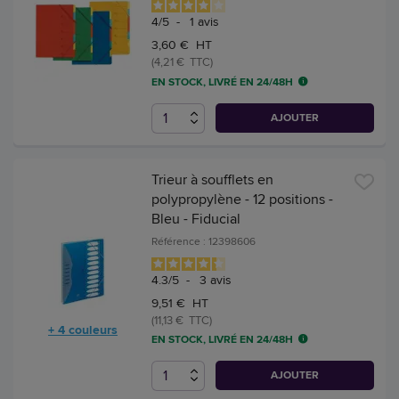
4
/
5
-
1
avis
3,60 € HT
(4,21 € TTC)
EN STOCK, LIVRÉ EN 24/48H
AJOUTER
Trieur à soufflets en
polypropylène - 12 positions -
Bleu - Fiducial
Référence : 12398606
4.3
/
5
-
3
avis
9,51 € HT
(11,13 € TTC)
+ 4 couleurs
EN STOCK, LIVRÉ EN 24/48H
AJOUTER