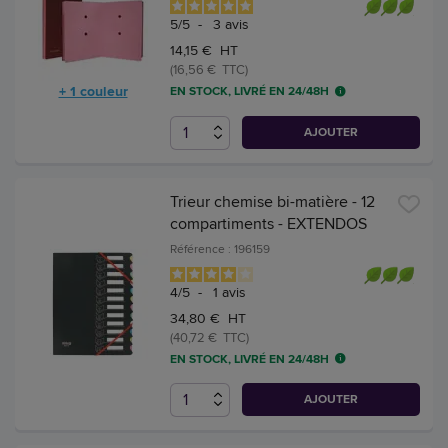
5
/
5
-
3
avis
14,15 € HT
(16,56 € TTC)
+ 1 couleur
EN STOCK, LIVRÉ EN 24/48H
AJOUTER
Trieur chemise bi-matière - 12
compartiments - EXTENDOS
Référence : 196159
4
/
5
-
1
avis
34,80 € HT
(40,72 € TTC)
EN STOCK, LIVRÉ EN 24/48H
AJOUTER