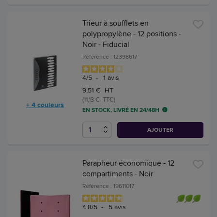
Trieur à soufflets en
polypropylène - 12 positions -
Noir - Fiducial
Référence : 12398617
4
/
5
-
1
avis
9,51 € HT
(11,13 € TTC)
+ 4 couleurs
EN STOCK, LIVRÉ EN 24/48H
AJOUTER
Parapheur économique - 12
compartiments - Noir
Référence : 19611017
4.8
/
5
-
5
avis