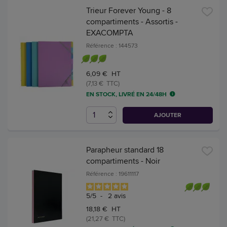
Trieur Forever Young - 8
compartiments - Assortis -
EXACOMPTA
Référence : 144573
6,09 € HT
(7,13 € TTC)
EN STOCK, LIVRÉ EN 24/48H
AJOUTER
Parapheur standard 18
compartiments - Noir
Référence : 19611117
5
/
5
-
2
avis
18,18 € HT
(21,27 € TTC)