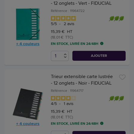
- 12 onglets - Vert - FIDUCIAL
Référence : 11964722
5
/
5
-
2
avis
15,39 € HT
(18,01 € TTC)
+ 4 couleurs
EN STOCK, LIVRÉ EN 24/48H
AJOUTER
Trieur extensible carte lustrée
- 12 onglets - Noir - FIDUCIAL
Référence : 11964717
4
/
5
-
1
avis
15,39 € HT
(18,01 € TTC)
+ 4 couleurs
EN STOCK, LIVRÉ EN 24/48H