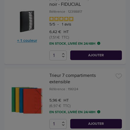
noir - FIDUCIAL
Référence : 12398817
5
/
5
-
1
avis
6,42 € HT
(7,51 € TTC)
+ 1 couleur
EN STOCK, LIVRÉ EN 24/48H
AJOUTER
Trieur 7 compartiments
extensible
Référence : 196124
5,96 € HT
(6,97 € TTC)
EN STOCK, LIVRÉ EN 24/48H
AJOUTER