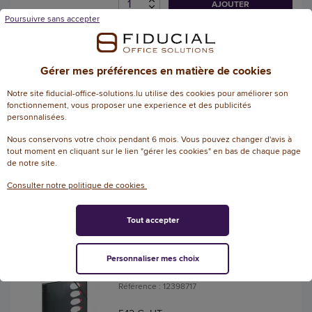
AJOUTER
Poursuivre sans accepter
Trieur à soufflets en
polypropylène - 12 positions -
Gérer mes préférences en matière de cookies
rouge - FIDUCIAL
Notre site fiducial-office-solutions.lu utilise des cookies pour améliorer son
Référence : 12398619
fonctionnement, vous proposer une experience et des publicités
personnalisées.
5
/
5
-
2
avis
Nous conservons votre choix pendant 6 mois. Vous pouvez changer d'avis à
9,51 € HT
tout moment en cliquant sur le lien "gérer les cookies" en bas de chaque page
(11,13 € TTC)
de notre site.
+ 4 couleurs
EN STOCK, LIVRÉ EN 24/48H
Consulter notre politique de cookies
AJOUTER
Tout accepter
Trieur chemise polypropylène
Personnaliser mes choix
3 rabats - Noir
Référence : 12398717