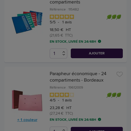
compartiments
Référence : 115482
5
/
5
-
1
avis
18,50 € HT
(21,65 € TTC)
EN STOCK, LIVRÉ EN 24/48H
AJOUTER
Parapheur économique - 24
compartiments - Bordeaux
Référence : 19612009
4
/
5
-
1
avis
23,28 € HT
(27,24 € TTC)
+ 1 couleur
EN STOCK, LIVRÉ EN 24/48H