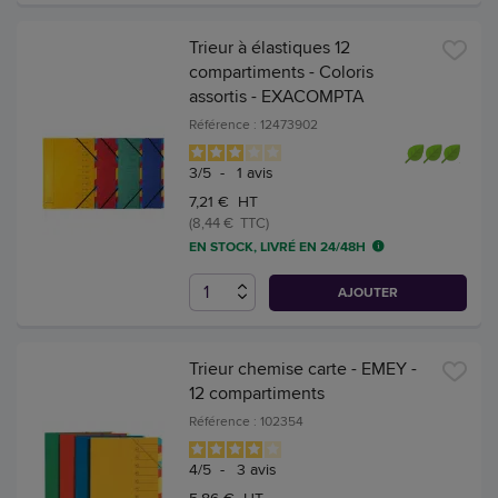
Trieur à élastiques 12
compartiments - Coloris
assortis - EXACOMPTA
Référence : 12473902
3
/
5
-
1
avis
7,21 € HT
(8,44 € TTC)
EN STOCK, LIVRÉ EN 24/48H
AJOUTER
Trieur chemise carte - EMEY -
12 compartiments
Référence : 102354
4
/
5
-
3
avis