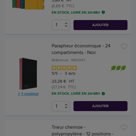
5,86 € HT
(6,86 € TTC)
EN STOCK, LIVRÉ EN 24/48H
AJOUTER
Parapheur économique - 24
compartiments - Noir
Référence : 19612017
5
/
5
-
3
avis
23,28 € HT
(27,24 € TTC)
+ 1 couleur
EN STOCK, LIVRÉ EN 24/48H
AJOUTER
Trieur chemise -
polypropylène - 12 positions -