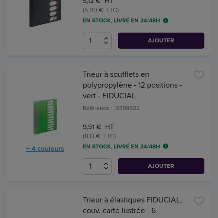
5,12 € HT
(5,99 € TTC)
EN STOCK, LIVRÉ EN 24/48H
AJOUTER
Trieur à soufflets en
polypropylène - 12 positions -
vert - FIDUCIAL
Référence : 12398622
9,51 € HT
(11,13 € TTC)
EN STOCK, LIVRÉ EN 24/48H
+ 4 couleurs
AJOUTER
Trieur à élastiques FIDUCIAL,
couv. carte lustrée - 6