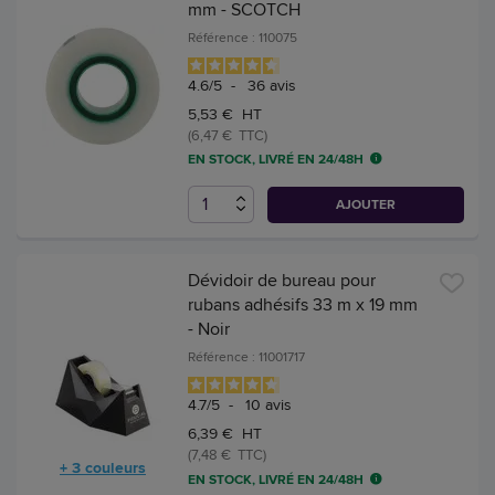
mm - SCOTCH
Référence : 110075
4.6
/
5
-
36
avis
5,53 € HT
(6,47 € TTC)
EN STOCK, LIVRÉ EN 24/48H
AJOUTER
Dévidoir de bureau pour
rubans adhésifs 33 m x 19 mm
- Noir
Référence : 11001717
4.7
/
5
-
10
avis
6,39 € HT
(7,48 € TTC)
+ 3 couleurs
EN STOCK, LIVRÉ EN 24/48H