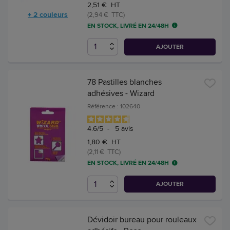
2,51 € HT
+ 2 couleurs
(2,94 € TTC)
EN STOCK, LIVRÉ EN 24/48H
AJOUTER
78 Pastilles blanches
adhésives - Wizard
Référence : 102640
4.6
/
5
-
5
avis
1,80 € HT
(2,11 € TTC)
EN STOCK, LIVRÉ EN 24/48H
AJOUTER
Dévidoir bureau pour rouleaux