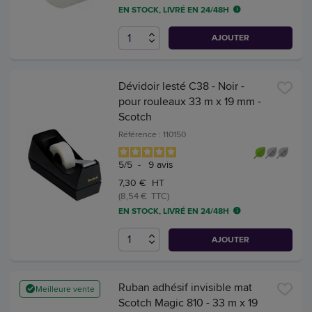
EN STOCK, LIVRÉ EN 24/48H
AJOUTER
Dévidoir lesté C38 - Noir -
pour rouleaux 33 m x 19 mm -
Scotch
Référence : 110150
5
/
5
-
9
avis
7,30 € HT
(8,54 € TTC)
EN STOCK, LIVRÉ EN 24/48H
AJOUTER
Ruban adhésif invisible mat
Meilleure vente
Scotch Magic 810 - 33 m x 19