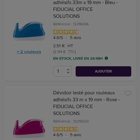
adhésifs 33m x 19 mm - Bleu -
FIDUCIAL OFFICE
SOLUTIONS
Référence : 12216006
4.6
/
5
-
5
avis
2,51 € HT
+ 2 couleurs
(2,94 € TTC)
EN STOCK, LIVRÉ EN 24/48H
AJOUTER
Dévidoir lesté pour rouleaux
adhésifs 33 m x 19 mm - Rose -
FIDUCIAL OFFICE
SOLUTIONS
Référence : 12216020
4.6
/
5
-
5
avis