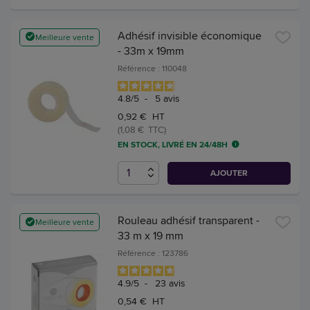
Adhésif invisible économique
Meilleure vente
- 33m x 19mm
Référence : 110048
4.8
/
5
-
5
avis
0,92 € HT
(1,08 € TTC)
EN STOCK, LIVRÉ EN 24/48H
AJOUTER
Rouleau adhésif transparent -
Meilleure vente
33 m x 19 mm
Référence : 123786
4.9
/
5
-
23
avis
0,54 € HT