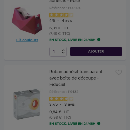
adhésifs - Rose
Référence : 11001720
4
/
5
-
4
avis
6,39 € HT
(7,48 € TTC)
+ 3 couleurs
EN STOCK, LIVRÉ EN 24/48H
AJOUTER
Ruban adhésif transparent
avec boîte de découpe -
Fiducial
Référence : 119432
3.7
/
5
-
3
avis
0,84 € HT
(0,98 € TTC)
EN STOCK, LIVRÉ EN 24/48H