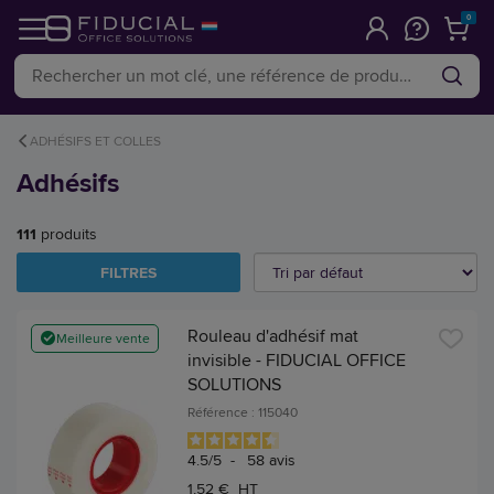
0
ADHÉSIFS ET COLLES
Adhésifs
111
produits
FILTRES
Rouleau d'adhésif mat
Meilleure vente
invisible - FIDUCIAL OFFICE
SOLUTIONS
Référence : 115040
4.5
/
5
-
58
avis
1,52 € HT