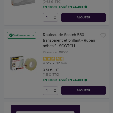
(0,63 € TTC)
EN STOCK, LIVRÉ EN 24/48H
AJOUTER
Rouleau de Scotch 550
Meilleure vente
transparent et brillant - Ruban
adhésif - SCOTCH
Référence : 110060
4.6
/
5
-
12
avis
3,51 € HT
(4,11 € TTC)
EN STOCK, LIVRÉ EN 24/48H
AJOUTER