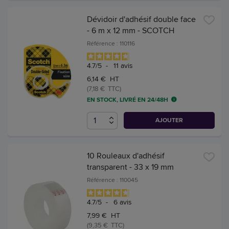
Dévidoir d'adhésif double face
- 6 m x 12 mm - SCOTCH
Référence : 110116
4.7
/
5
-
11
avis
6,14 € HT
(7,18 € TTC)
EN STOCK, LIVRÉ EN 24/48H
AJOUTER
10 Rouleaux d'adhésif
transparent - 33 x 19 mm
Référence : 110045
4.7
/
5
-
6
avis
7,99 € HT
(9,35 € TTC)