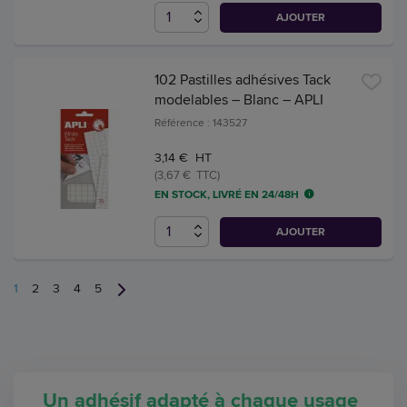
AJOUTER
102 Pastilles adhésives Tack
modelables – Blanc – APLI
Référence : 143527
3,14 € HT
(3,67 € TTC)
EN STOCK, LIVRÉ EN 24/48H
AJOUTER
1
2
3
4
5
Un adhésif adapté à chaque usage