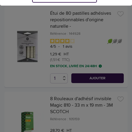
Étui de 80 pastilles adhésives
repositionnables d'origine
naturelle -
Référence : 144928
4
/
5
-
1
avis
1,29 € HT
(1,51 € TTC)
EN STOCK, LIVRÉ EN 24/48H
AJOUTER
8 Rouleaux d'adhésif invisible
Magic 810 - 33 m x 19 mm - 3M
SCOTCH
Référence : 105159
28,70 € HT