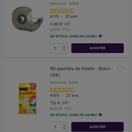
Référence : 110139
4.7
/
5
-
21
avis
0,86 € HT
(1,01 € TTC)
EN STOCK, LIVRÉ EN 24/48H
AJOUTER
80 pastilles de Patafix - Blanc -
UHU
Référence : 110114
4.8
/
5
-
23
avis
7,12 € HT
(8,33 € TTC)
EN STOCK, LIVRÉ EN 24/48H
AJOUTER