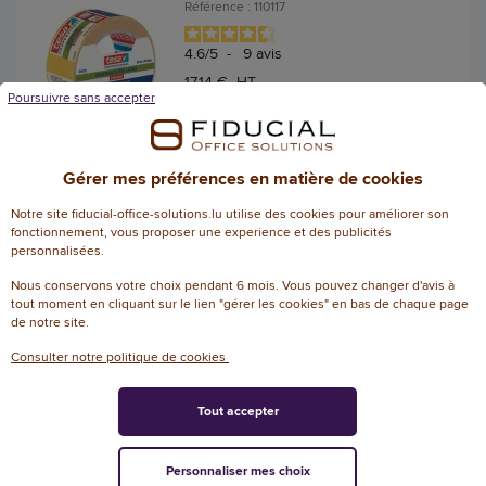
Référence : 110117
4.6
/
5
-
9
avis
17,14 € HT
Poursuivre sans accepter
(20,05 € TTC)
EN STOCK, LIVRÉ EN 24/48H
AJOUTER
Gérer mes préférences en matière de cookies
Notre site fiducial-office-solutions.lu utilise des cookies pour améliorer son
fonctionnement, vous proposer une experience et des publicités
80 pastilles de Patafix - Jaune
personnalisées.
- UHU
Nous conservons votre choix pendant 6 mois. Vous pouvez changer d'avis à
Référence : 110115
tout moment en cliquant sur le lien "gérer les cookies" en bas de chaque page
de notre site.
4.8
/
5
-
9
avis
Consulter notre politique de cookies
7,12 € HT
(8,33 € TTC)
Tout accepter
EN STOCK, LIVRÉ EN 24/48H
AJOUTER
Personnaliser mes choix