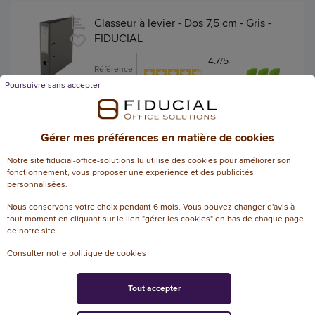
Classeur à levier - Dos 7,5 cm - Gris -
FIDUCIAL
4.7
/
5
Référence
-
: 11546211
Poursuivre sans accepter
3
avis
Classeur à levier Colors FIDUCIAL - Dos 7,5
cm
+ 13 couleurs
Gérer mes préférences en matière de cookies
Notre site fiducial-office-solutions.lu utilise des cookies pour améliorer son
fonctionnement, vous proposer une experience et des publicités
4,60 € HT
(5,38 € TTC)
personnalisées.
EN STOCK, LIVRÉ EN 24/48H
Nous conservons votre choix pendant 6 mois. Vous pouvez changer d'avis à
tout moment en cliquant sur le lien "gérer les cookies" en bas de chaque page
AJOUTER
de notre site.
Consulter notre politique de cookies
Classeur à levier - Dos 5 cm - Violet -
Tout accepter
FIDUCIAL