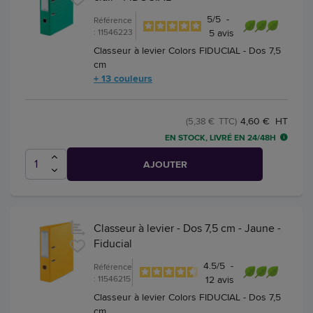
5
/
5
-
Référence
: 11546223
5
avis
Classeur à levier Colors FIDUCIAL - Dos 7,5
cm
+ 13 couleurs
4,60 € HT
(5,38 € TTC)
EN STOCK, LIVRÉ EN 24/48H
AJOUTER
Classeur à levier - Dos 7,5 cm - Jaune -
Fiducial
4.5
/
5
-
Référence
: 11546215
12
avis
Classeur à levier Colors FIDUCIAL - Dos 7,5
cm