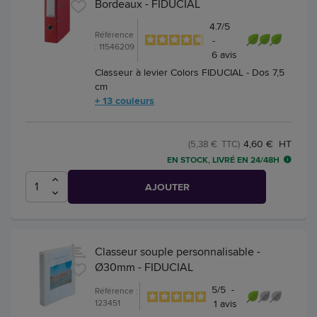
Bordeaux - FIDUCIAL
4.7
/
5
Référence
-
: 11546209
6
avis
Classeur à levier Colors FIDUCIAL - Dos 7,5
cm
+ 13 couleurs
4,60 € HT
(5,38 € TTC)
EN STOCK, LIVRÉ EN 24/48H
AJOUTER
Classeur souple personnalisable -
Ø30mm - FIDUCIAL
5
/
5
-
Référence :
123451
1
avis