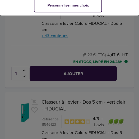
4.5
/
5
Personnaliser mes choix
Référence
-
: 11546125
6
avis
Classeur à levier Colors FIDUCIAL - Dos 5
cm
+ 13 couleurs
4,47 € HT
(5,23 € TTC)
EN STOCK, LIVRÉ EN 24/48H
AJOUTER
Classeur à levier - Dos 5 cm - vert clair
- FIDUCIAL
4
/
5
-
Référence :
11546123
1
avis
Classeur à levier Colors FIDUCIAL - Dos 5
cm