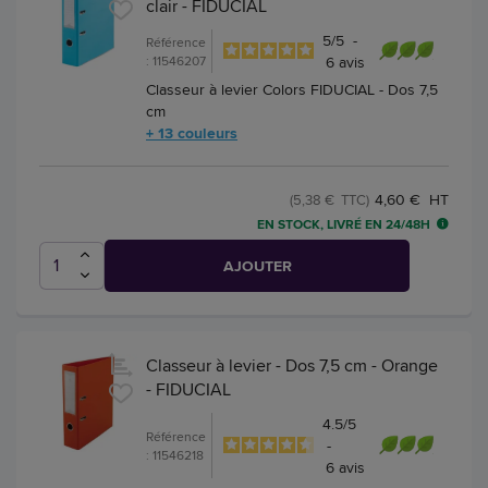
clair - FIDUCIAL
5
/
5
-
Référence
: 11546207
6
avis
Classeur à levier Colors FIDUCIAL - Dos 7,5
cm
+ 13 couleurs
4,60 € HT
(5,38 € TTC)
EN STOCK, LIVRÉ EN 24/48H
AJOUTER
Classeur à levier - Dos 7,5 cm - Orange
- FIDUCIAL
4.5
/
5
Référence
-
: 11546218
6
avis