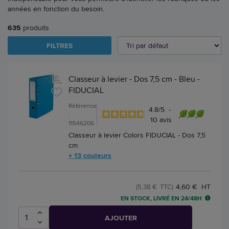
années en fonction du besoin.
635
produits
FILTRES
Classeur à levier - Dos 7,5 cm - Bleu -
FIDUCIAL
Référence
4.8
/
5
-
:
10
avis
11546206
Classeur à levier Colors FIDUCIAL - Dos 7,5
cm
+ 13 couleurs
4,60 € HT
(5,38 € TTC)
EN STOCK, LIVRÉ EN 24/48H
AJOUTER