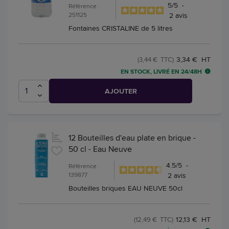
5
/
5
-
Référence :
251125
2
avis
Fontaines CRISTALINE de 5 litres
3,34 € HT
(3,44 € TTC)
EN STOCK, LIVRÉ EN 24/48H
AJOUTER
12 Bouteilles d'eau plate en brique -
50 cl - Eau Neuve
4.5
/
5
-
Référence :
139877
2
avis
Bouteilles briques EAU NEUVE 50cl
12,13 € HT
(12,49 € TTC)