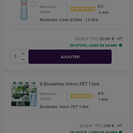
5
/
5
-
Référence :
251124
3
avis
Bouteilles d'eau EVIAN - 1,5 litre
20,80 € HT
(21,42 € TTC)
EN STOCK, LIVRÉ EN 24/48H
AJOUTER
6 Bouteilles Volvic PET 1 litre
4
/
5
-
Référence :
137247
1
avis
Bouteilles Volvic PET 1 litre
7,99 € HT
(8,23 € TTC)
EN STOCK, LIVRÉ EN 24/48H