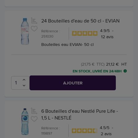
24 Bouteilles d'eau de 50 cl - EVIAN
4.9
/
5
-
Référence :
251030
12
avis
Bouteilles eau EVIAN- 50 cl
21,12 € HT
(21,75 € TTC)
EN STOCK, LIVRÉ EN 24/48H
AJOUTER
6 Bouteilles d'eau Nestlé Pure Life -
1,5 L - NESTLÉ
4.5
/
5
-
Référence :
119897
2
avis