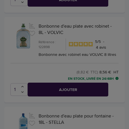
Bonbonne d'eau plate avec robinet -
8L - VOLVIC
5
/
5
-
Référence :
122898
4
avis
Bonbonne avec robinet eau VOLVIC 8 litres
8,56 € HT
(8,82 € TTC)
EN STOCK, LIVRÉ EN 24/48H
AJOUTER
Bonbonne d'eau plate pour fontaine -
18L - STELLA