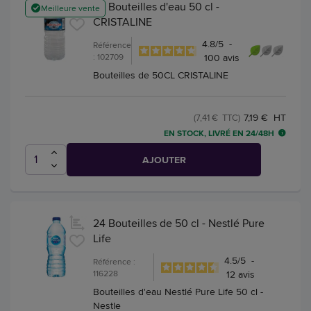
24 Bouteilles d'eau 50 cl -
Meilleure vente
CRISTALINE
4.8
/
5
-
Référence
: 102709
100
avis
Bouteilles de 50CL CRISTALINE
7,19 € HT
(7,41 € TTC)
EN STOCK, LIVRÉ EN 24/48H
AJOUTER
24 Bouteilles de 50 cl - Nestlé Pure
Life
4.5
/
5
-
Référence :
116228
12
avis
Bouteilles d'eau Nestlé Pure Life 50 cl -
Nestle