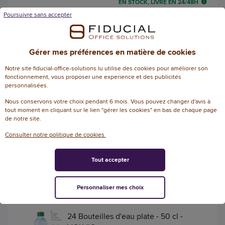
EN STOCK, LIVRÉ EN 24/48H
Poursuivre sans accepter
AJOUTER
Gérer mes préférences en matière de cookies
12 Bouteilles d'eau en verre - 75 cl -
Notre site fiducial-office-solutions.lu utilise des cookies pour améliorer son
Evian
fonctionnement, vous proposer une experience et des publicités
personnalisées.
Référence : 132893
Nous conservons votre choix pendant 6 mois. Vous pouvez changer d'avis à
Bouteilles d'eau Evian en verre - 75cl
tout moment en cliquant sur le lien "gérer les cookies" en bas de chaque page
de notre site.
Consulter notre politique de cookies
39,64 € HT
(40,83 € TTC)
EN STOCK, LIVRÉ EN 24/48H
Tout accepter
AJOUTER
Personnaliser mes choix
24 Bouteilles d'eau plate - 50 cl -