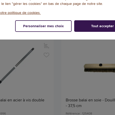
r le lien "gérer les cookies" en bas de chaque page de notre site.
EN STOCK, LIVRÉ EN 24/48H
EN STOCK, LIVRÉ
Qté
otre politique de cookies
AJOUTER
AJOU
Personnaliser mes choix
Tout accepter
lai en acier à vis double
Brosse balai en soie - Douil
- 37,5 cm
46996
Référence : 125408