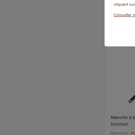
cliquant su
Qté
Consulter n
Manche à ba
fonction
Référence : 1