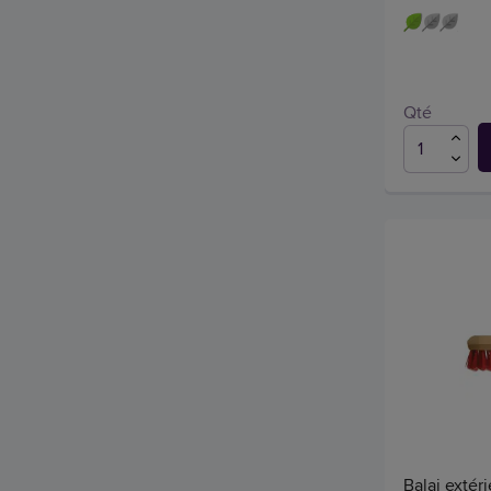
Qté
Balai extéri