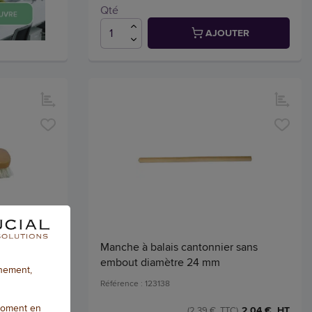
Qté
AJOUTER
se en nylon
Manche à balais cantonnier sans
embout diamètre 24 mm
nnement,
Référence : 123138
moment en
2,16 € HT
2,04 € HT
C)
(2,39 € TTC)