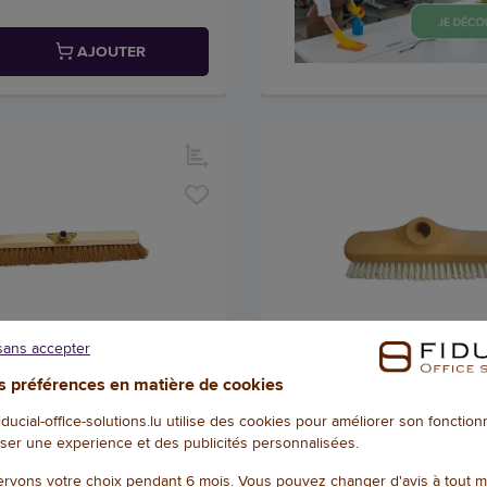
AJOUTER
sans accepter
 préférences en matière de cookies
co pour manche Ø 28 mm
Brosse lave-pont/balai bros
6972
Référence : 105737
fiducial-office-solutions.lu utilise des cookies pour améliorer son fonctio
ser une experience et des publicités personnalisées.
rvons votre choix pendant 6 mois. Vous pouvez changer d'avis à tout 
15,58 € HT
(18,23 € TTC)
(2,53 € TT