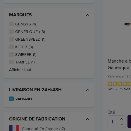
MARQUES
GEMSYS
(1)
GENERIQUE
(18)
GREENSPEED
(1)
KETER
(3)
SWIFFER
(1)
Manche à ba
TAMPEL
(1)
Générique
Afficher tout
Référence : 25
5
/
5
-
5
avis
LIVRAISON EN 24H/48H
24H/48H
Qté
ORIGINE DE FABRICATION
Fabriqué En France
(17)