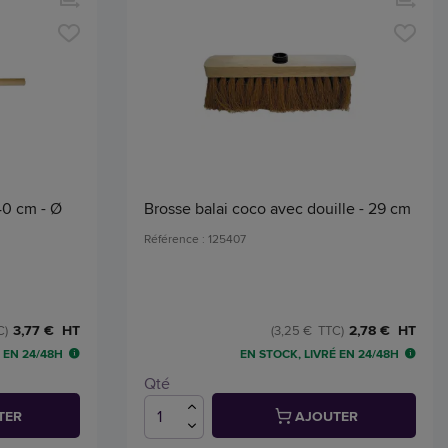
40 cm - Ø
Brosse balai coco avec douille - 29 cm
Référence : 125407
3,77 € HT
2,78 € HT
C)
(3,25 € TTC)
 EN 24/48H
EN STOCK, LIVRÉ EN 24/48H
Qté
TER
AJOUTER