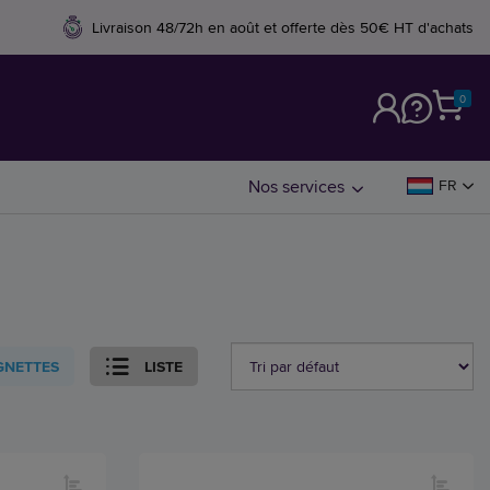
Livraison 48/72h en août et offerte dès 50€ HT d'achats
0
M
Nos services
FR
GNETTES
LISTE