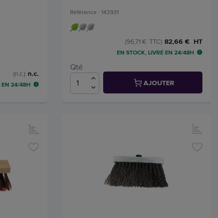
Référence : 143931
82,66 € HT
(96,71 € TTC)
EN STOCK, LIVRÉ EN 24/48H
Qté
n.c.
(n.c.)
AJOUTER
 EN 24/48H