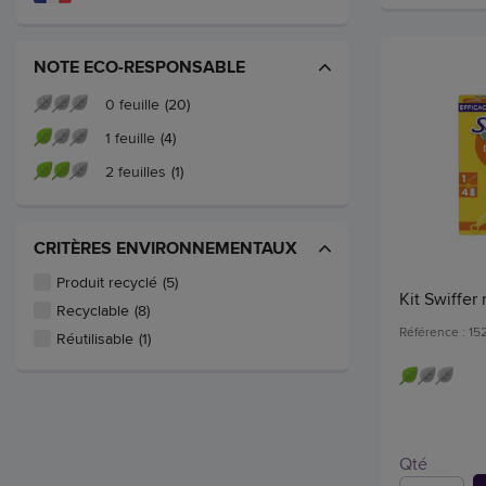
NOTE ECO-RESPONSABLE
0 feuille
(20)
1 feuille
(4)
2 feuilles
(1)
CRITÈRES ENVIRONNEMENTAUX
Produit recyclé
(5)
Kit Swiffe
Recyclable
(8)
Référence : 15
Réutilisable
(1)
Qté