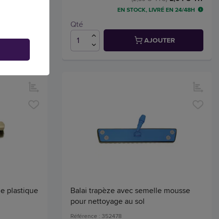
 EN 24/48H
EN STOCK, LIVRÉ EN 24/48H
Qté
TER
AJOUTER
le plastique
Balai trapèze avec semelle mousse
pour nettoyage au sol
Référence : 352478