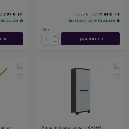
7,97 € HT
11,84 € HT
C)
(13,85 € TTC)
 EN 24/48H
EN STOCK, LIVRÉ EN 24/48H
Qté
TER
AJOUTER
ille -
Armoire haute Linear - KETER