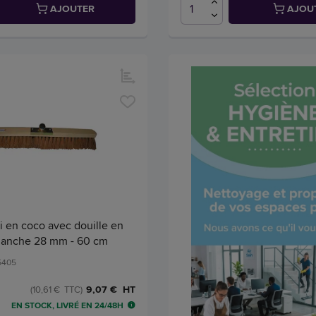
AJOUTER
AJOU
i en coco avec douille en
 manche 28 mm - 60 cm
25405
9,07 € HT
(10,61 € TTC)
EN STOCK, LIVRÉ EN 24/48H