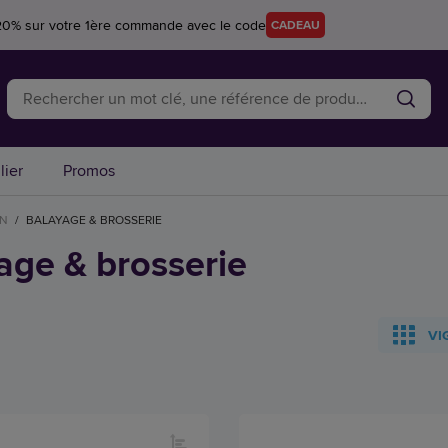
20% sur votre 1ère commande avec le code
CADEAU
lier
Promos
EN
/
BALAYAGE & BROSSERIE
age & brosserie
VI