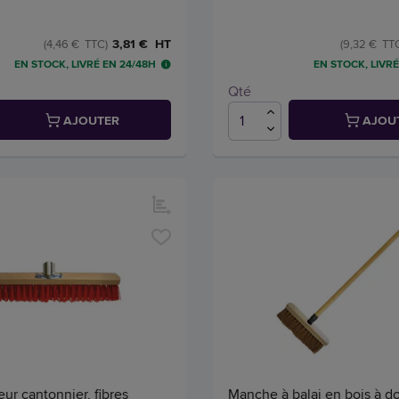
3,81 € HT
(4,46 € TTC)
(9,32 € TT
EN STOCK, LIVRÉ EN 24/48H
EN STOCK, LIVRÉ
Qté
AJOUTER
AJOU
eur cantonnier, fibres
Manche à balai en bois à dou