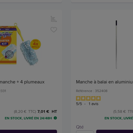
r manche + 4 plumeaux
Manche à balai en alumini
2331
Référence : 352408
5
/
5
-
1
avis
7,01 € HT
(8,20 € TTC)
(5,58 € TT
EN STOCK, LIVRÉ EN 24/48H
EN STOCK, LIVRÉ
Qté