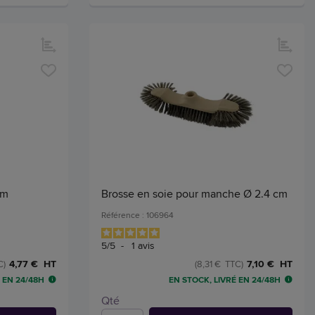
um
Brosse en soie pour manche Ø 2.4 cm
Référence : 106964
5
/
5
-
1
avis
4,77 € HT
7,10 € HT
C)
(8,31 € TTC)
 EN 24/48H
EN STOCK, LIVRÉ EN 24/48H
Qté