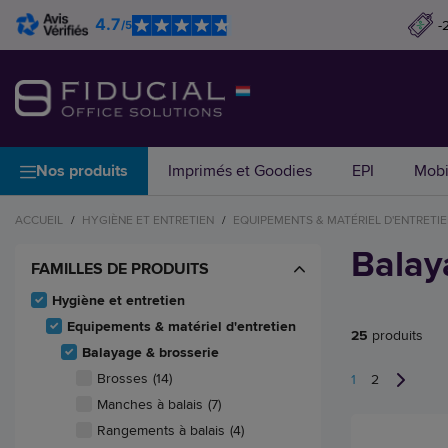
4.7
-
/5
Nos produits
Imprimés et Goodies
EPI
Mobi
ACCUEIL
/
HYGIÈNE ET ENTRETIEN
/
EQUIPEMENTS & MATÉRIEL D'ENTRETI
Balay
FAMILLES DE PRODUITS
Hygiène et entretien
Equipements & matériel d'entretien
25
produits
Balayage & brosserie
Brosses
(14)
1
2
Manches à balais
(7)
Rangements à balais
(4)