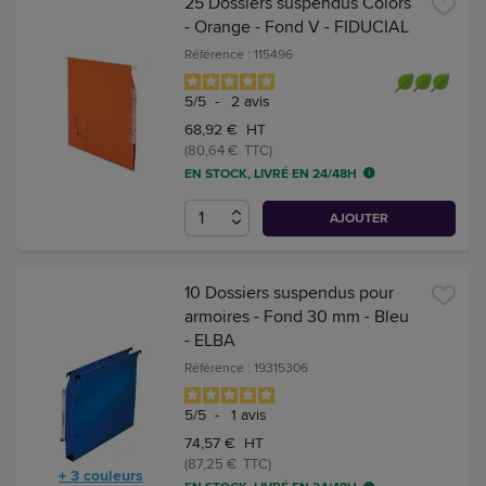
25 Dossiers suspendus Colors
- Orange - Fond V - FIDUCIAL
Référence : 115496
5
/
5
-
2
avis
68,92 € HT
(80,64 € TTC)
EN STOCK, LIVRÉ EN 24/48H
AJOUTER
10 Dossiers suspendus pour
armoires - Fond 30 mm - Bleu
- ELBA
Référence : 19315306
5
/
5
-
1
avis
74,57 € HT
(87,25 € TTC)
+ 3 couleurs