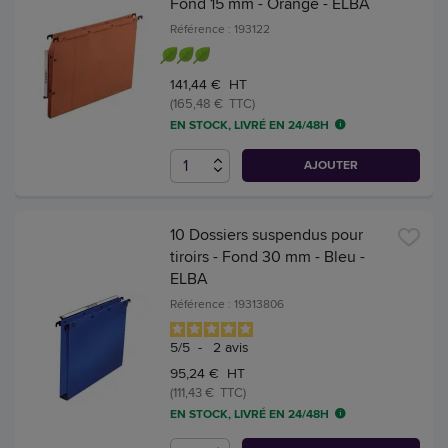
Fond 15 mm - Orange - ELBA
Référence : 193122
141,44 € HT
(165,48 € TTC)
EN STOCK, LIVRÉ EN 24/48H
AJOUTER
10 Dossiers suspendus pour
tiroirs - Fond 30 mm - Bleu -
ELBA
Référence : 19313806
5
/
5
-
2
avis
95,24 € HT
(111,43 € TTC)
EN STOCK, LIVRÉ EN 24/48H