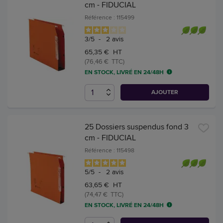
cm - FIDUCIAL
Référence : 115499
3
/
5
-
2
avis
65,35 € HT
(76,46 € TTC)
EN STOCK, LIVRÉ EN 24/48H
AJOUTER
25 Dossiers suspendus fond 3
cm - FIDUCIAL
Référence : 115498
5
/
5
-
2
avis
63,65 € HT
(74,47 € TTC)
EN STOCK, LIVRÉ EN 24/48H