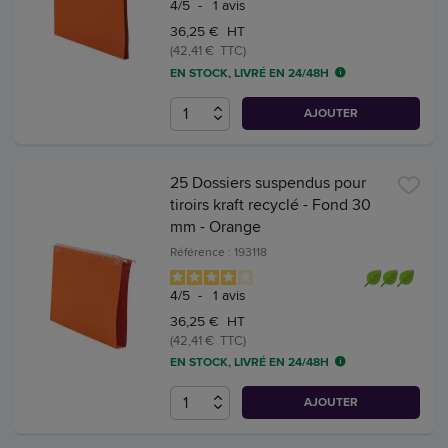
4
/
5
-
1
avis
36,25 € HT
(42,41 € TTC)
EN STOCK, LIVRÉ EN 24/48H
AJOUTER
25 Dossiers suspendus pour
tiroirs kraft recyclé - Fond 30
mm - Orange
Référence : 193118
4
/
5
-
1
avis
36,25 € HT
(42,41 € TTC)
EN STOCK, LIVRÉ EN 24/48H
AJOUTER