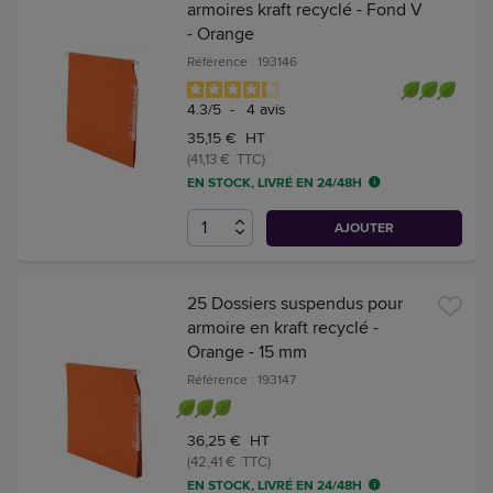
armoires kraft recyclé - Fond V
- Orange
Référence : 193146
4.3
/
5
-
4
avis
35,15 € HT
(41,13 € TTC)
EN STOCK, LIVRÉ EN 24/48H
AJOUTER
25 Dossiers suspendus pour
armoire en kraft recyclé -
Orange - 15 mm
Référence : 193147
36,25 € HT
(42,41 € TTC)
EN STOCK, LIVRÉ EN 24/48H