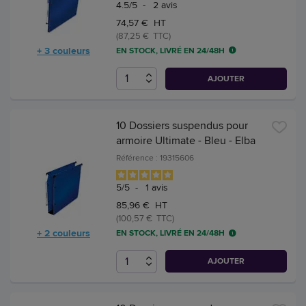
4.5
/
5
-
2
avis
74,57 € HT
(87,25 € TTC)
+ 3 couleurs
EN STOCK, LIVRÉ EN 24/48H
AJOUTER
10 Dossiers suspendus pour
armoire Ultimate - Bleu - Elba
Référence : 19315606
5
/
5
-
1
avis
85,96 € HT
(100,57 € TTC)
+ 2 couleurs
EN STOCK, LIVRÉ EN 24/48H
AJOUTER