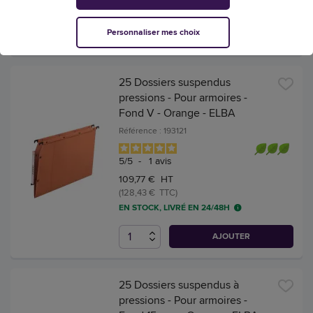
EN STOCK, LIVRÉ EN 24/48H
Personnaliser mes choix
AJOUTER
25 Dossiers suspendus
pressions - Pour armoires -
Fond V - Orange - ELBA
Référence : 193121
5
/
5
-
1
avis
109,77 € HT
(128,43 € TTC)
EN STOCK, LIVRÉ EN 24/48H
AJOUTER
25 Dossiers suspendus à
pressions - Pour armoires -