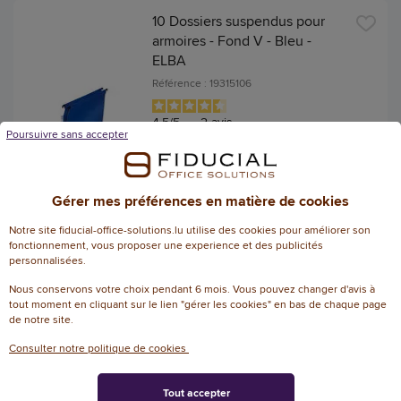
10 Dossiers suspendus pour
armoires - Fond V - Bleu -
ELBA
Référence : 19315106
4.5
/
5
-
2
avis
Poursuivre sans accepter
58,84 € HT
(68,84 € TTC)
EN STOCK, LIVRÉ EN 24/48H
Gérer mes préférences en matière de cookies
AJOUTER
Notre site fiducial-office-solutions.lu utilise des cookies pour améliorer son
fonctionnement, vous proposer une experience et des publicités
personnalisées.
25 Dossiers suspendus pour
Nous conservons votre choix pendant 6 mois. Vous pouvez changer d'avis à
tiroirs - Fond 3 cm - Orange
tout moment en cliquant sur le lien "gérer les cookies" en bas de chaque page
de notre site.
Référence : 115505
Consulter notre politique de cookies
63,65 € HT
(74,47 € TTC)
Tout accepter