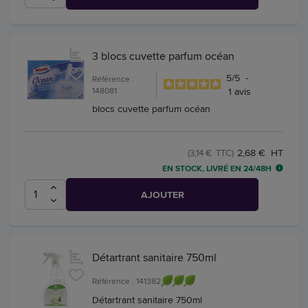
3 blocs cuvette parfum océan
5
/
5
-
Référence :
148081
1
avis
blocs cuvette parfum océan
2,68 € HT
(3,14 € TTC)
EN STOCK, LIVRÉ EN 24/48H
AJOUTER
Détartrant sanitaire 750ml
Référence : 141382
Détartrant sanitaire 750ml