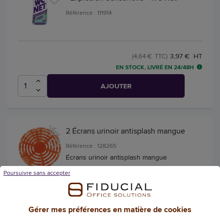
Référence : 111914
3,97 € HT
(4,64 € TTC)
EN STOCK, LIVRÉ EN 24/48H
AJOUTER
2 Écrans urinoir antisplash mangue
Référence : 128265
Écrans urinoir antisplash mangue
Poursuivre sans accepter
9,05 € HT
(10,59 € TTC)
Gérer mes préférences en matière de cookies
EN STOCK, LIVRÉ EN 24/48H