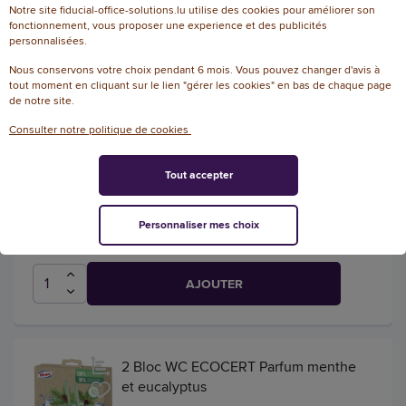
Notre site fiducial-office-solutions.lu utilise des cookies pour améliorer son
AJOUTER
fonctionnement, vous proposer une experience et des publicités
personnalisées.
Nous conservons votre choix pendant 6 mois. Vous pouvez changer d'avis à
tout moment en cliquant sur le lien "gérer les cookies" en bas de chaque page
Gel WC net professionnal Extra white
de notre site.
1,5L
Consulter notre politique de cookies
Référence : 137132
Gel professionnal Extra white WC Net
Tout accepter
Personnaliser mes choix
7,78 € HT
(9,10 € TTC)
EN STOCK, LIVRÉ EN 24/48H
AJOUTER
2 Bloc WC ECOCERT Parfum menthe
et eucalyptus