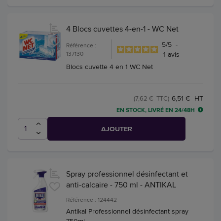
4 Blocs cuvettes 4-en-1 - WC Net
5
/
5
-
Référence :
137130
1
avis
Blocs cuvette 4 en 1 WC Net
6,51 € HT
(7,62 € TTC)
EN STOCK, LIVRÉ EN 24/48H
AJOUTER
Spray professionnel désinfectant et
anti-calcaire - 750 ml - ANTIKAL
Référence : 124442
Antikal Professionnel désinfectant spray
750ml