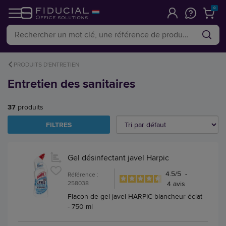
0
PRODUITS D'ENTRETIEN
Entretien des sanitaires
37
produits
FILTRES
Gel désinfectant javel Harpic
4.5
/
5
-
Référence :
258038
4
avis
Flacon de gel javel HARPIC blancheur éclat
- 750 ml