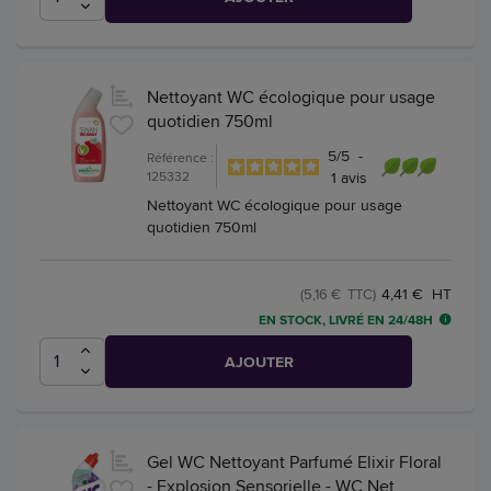
Nettoyant WC écologique pour usage
quotidien 750ml
5
/
5
-
Référence :
125332
1
avis
Nettoyant WC écologique pour usage
quotidien 750ml
4,41 € HT
(5,16 € TTC)
EN STOCK, LIVRÉ EN 24/48H
AJOUTER
Gel WC Nettoyant Parfumé Elixir Floral
- Explosion Sensorielle - WC Net