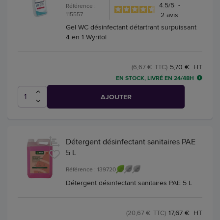
4.5
/
5
-
Référence :
115557
2
avis
Gel WC désinfectant détartrant surpuissant
4 en 1 Wyritol
5,70 € HT
(6,67 € TTC)
EN STOCK, LIVRÉ EN 24/48H
AJOUTER
Détergent désinfectant sanitaires PAE
5 L
Référence : 139720
Détergent désinfectant sanitaires PAE 5 L
17,67 € HT
(20,67 € TTC)