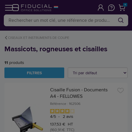
0
CISEAUX ET INSTRUMENTS DE COUPE
Massicots, rogneuses et cisailles
11
produits
FILTRES
Cisaille Fusion - Documents
A4 - FELLOWES
Référence : 162506
4
/
5
-
2
avis
137,53 € HT
(160,91 € TTC)