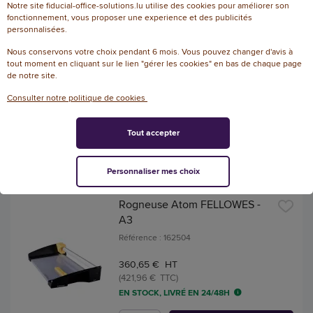
Notre site fiducial-office-solutions.lu utilise des cookies pour améliorer son
AJOUTER
fonctionnement, vous proposer une experience et des publicités
personnalisées.
Nous conservons votre choix pendant 6 mois. Vous pouvez changer d'avis à
Cisaille A3 1158 IDEAL
tout moment en cliquant sur le lien "gérer les cookies" en bas de chaque page
Référence : 138779
de notre site.
Consulter notre politique de cookies
658,44 € HT
(770,37 € TTC)
EN STOCK, LIVRÉ EN 24/48H
Tout accepter
AJOUTER
Personnaliser mes choix
Rogneuse Atom FELLOWES -
A3
Référence : 162504
360,65 € HT
(421,96 € TTC)
EN STOCK, LIVRÉ EN 24/48H