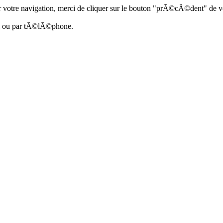
 votre navigation, merci de cliquer sur le bouton "prÃ©cÃ©dent" de vo
ail ou par tÃ©lÃ©phone.