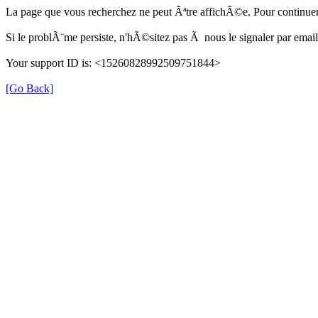
La page que vous recherchez ne peut Ãªtre affichÃ©e. Pour continuer
Si le problÃ¨me persiste, n'hÃ©sitez pas Ã nous le signaler par em
Your support ID is: <15260828992509751844>
[Go Back]