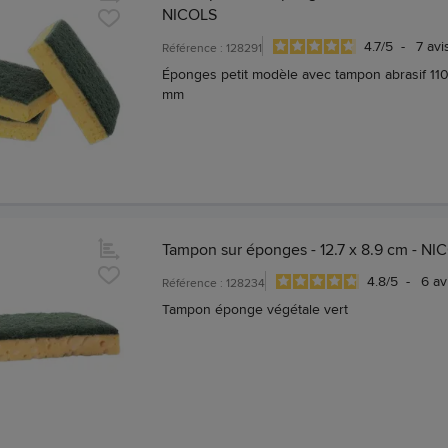
NICOLS
4.7
/
5
-
7
avi
Référence : 128291
Éponges petit modèle avec tampon abrasif 1
mm
Tampon sur éponges - 12.7 x 8.9 cm - NI
4.8
/
5
-
6
av
Référence : 128234
Tampon éponge végétale vert