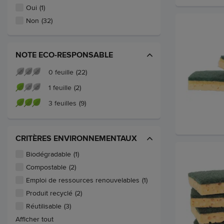
Oui
(1)
Non
(32)
NOTE ECO-RESPONSABLE
0 feuille
(22)
1 feuille
(2)
3 feuilles
(9)
CRITÈRES ENVIRONNEMENTAUX
Biodégradable
(1)
Compostable
(2)
Emploi de ressources renouvelables
(1)
Produit recyclé
(2)
Réutilisable
(3)
Afficher tout