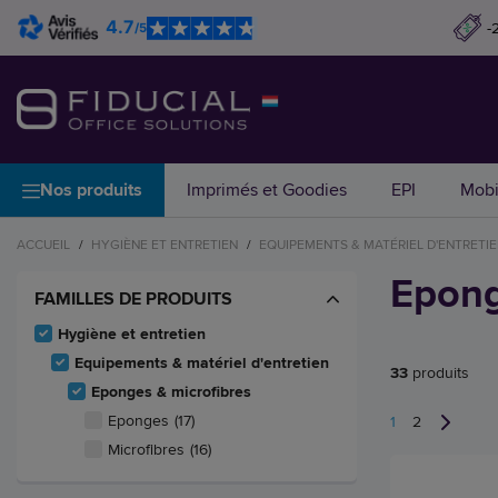
4.7
-
/5
Nos produits
Imprimés et Goodies
EPI
Mobi
ACCUEIL
/
HYGIÈNE ET ENTRETIEN
/
EQUIPEMENTS & MATÉRIEL D'ENTRETI
Epong
FAMILLES DE PRODUITS
Hygiène et entretien
Equipements & matériel d'entretien
33
produits
Eponges & microfibres
Eponges
(17)
1
2
Microfibres
(16)