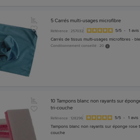
5 Carrés multi-usages microfibre
5
/
5
-
1
avis
Référence : 257032
Carrés de tissus multi-usages microfibres - bl
Conditionnement conseillé : 20
10 Tampons blanc non rayants sur épong
tri-couche
5
/
5
-
1
avis
Référence : 128296
Tampons blanc non rayants sur éponge rose tr
couche