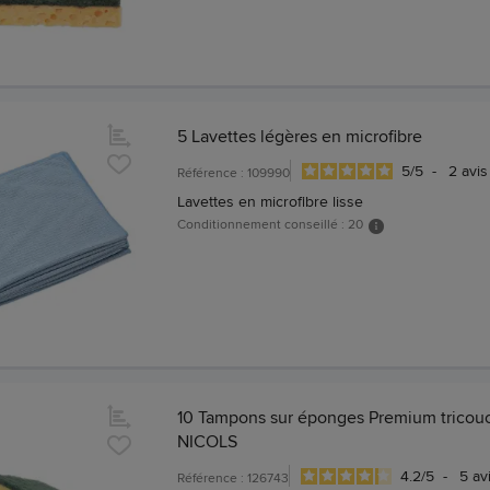
5 Lavettes légères en microfibre
5
/
5
-
2
avis
Référence : 109990
Lavettes en microfibre lisse
Conditionnement conseillé : 20
10 Tampons sur éponges Premium tricouc
NICOLS
4.2
/
5
-
5
av
Référence : 126743