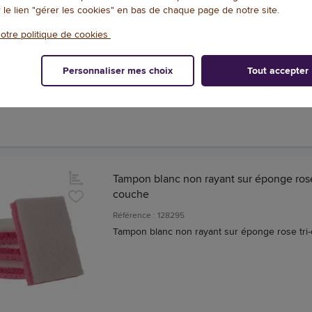
r le lien "gérer les cookies" en bas de chaque page de notre site.
5
/
5
-
1
avis
Référence : 124445
otre politique de cookies
Gommes magiques Ultra Power Mr Propre
Conditionnement conseillé : 16
Personnaliser mes choix
Tout accepter
Tampon blanc non rayant sur éponge rose
couche
Référence : 128295
Tampon blanc non rayant sur éponge rose tri