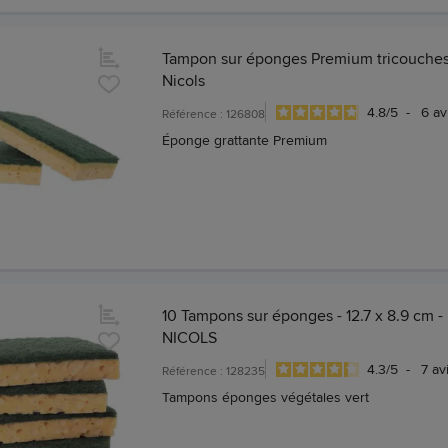
Tampon sur éponges Premium tricouches
Nicols
4.8
/
5
-
6
av
Référence : 126808
Éponge grattante Premium
10 Tampons sur éponges - 12.7 x 8.9 cm -
NICOLS
4.3
/
5
-
7
av
Référence : 128235
Tampons éponges végétales vert