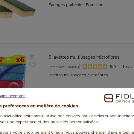
Éponges grattantes Premium
6 lavettes multiusages microfibres
5
/
5
-
1
avis
Référence : 148084
lavettes multiusages microfibres
sans accepter
 préférences en matière de cookies
fiducial-office-solutions.lu utilise des cookies pour améliorer son fonctio
ser une experience et des publicités personnalisées.
rvons votre choix pendant 6 mois. Vous pouvez changer d'avis à tout 
2 Gommes magiques Ultra Power - Mr Pr