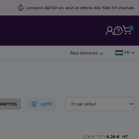
Livraison 48/72h en août et offerte dès 50€ HT d'achats
0
M
Nos services
FR
GNETTES
LISTE
6,24 € HT
(7,30 € TTC)