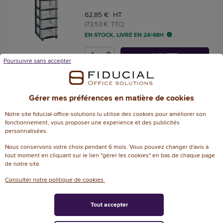
62,85 € HT
(73,53 € TTC)
EN STOCK, LIVRÉ EN 24/48H
AJOUTER
Poursuivre sans accepter
Boîte de rangement PURE
Gérer mes préférences en matière de cookies
BOX A5 Deep SUNDIS
Référence : 140041
Notre site fiducial-office-solutions.lu utilise des cookies pour améliorer son
fonctionnement, vous proposer une experience et des publicités
personnalisées.
6,45 € HT
(7,55 € TTC)
Nous conservons votre choix pendant 6 mois. Vous pouvez changer d'avis à
EN STOCK, LIVRÉ EN 24/48H
tout moment en cliquant sur le lien "gérer les cookies" en bas de chaque page
de notre site.
AJOUTER
Consulter notre politique de cookies
Tout accepter
Tour de rangement - 3 X 20 L -
Avec roues - CURVER