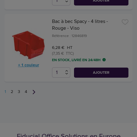
AJOUTER
Bac à bec Spacy - 4 litres -
Rouge - Viso
Référence : 12846819
6,28 € HT
(7,35 € TTC)
EN STOCK, LIVRÉ EN 24/48H
+ 1 couleur
AJOUTER
1
2
3
4
Fiducial Office Solutions en Europe