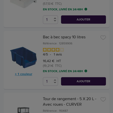
(57,13 € TTC)
EN STOCK, LIVRÉ EN 24/48H
AJOUTER
Bac à bec spacy 10 litres
Référence : 12859906
4
/
5
-
1
avis
16,42 € HT
(19,21 € TTC)
EN STOCK, LIVRÉ EN 24/48H
+ 1 couleur
AJOUTER
Tour de rangement - 5 X 20 L -
Avec roues - CURVER
Référence : 110487