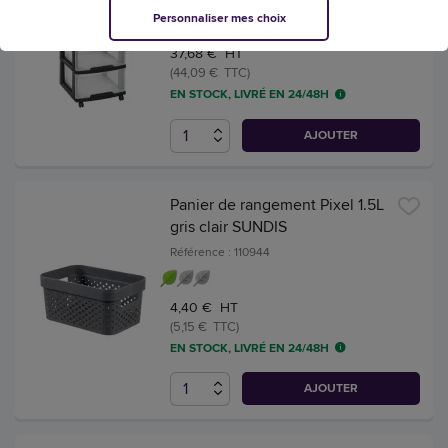
Référence : 110850
Personnaliser mes choix
37,68 € HT
(44,09 € TTC)
EN STOCK, LIVRÉ EN 24/48H
AJOUTER
Panier de rangement Pixel 1.5L
gris clair SUNDIS
Référence : 110944
4,40 € HT
(5,15 € TTC)
EN STOCK, LIVRÉ EN 24/48H
AJOUTER