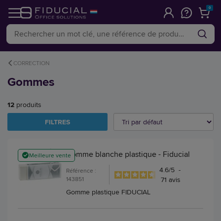
0
CORRECTION
Gommes
12
produits
FILTRES
Gomme blanche plastique - Fiducial
Meilleure vente
4.6
/
5
-
Référence :
143851
71
avis
Gomme plastique FIDUCIAL