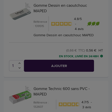
Gomme Dessin en caoutchouc
MAPED
4.8
/
5
Référence
-
: 139515
4
avis
Gomme Dessin en caoutchouc MAPED
0,56 € HT
(0,66 € TTC)
EN STOCK, LIVRÉ EN 24/48H
AJOUTER
Gomme Technic 600 sans PVC -
MAPED
4.7
/
5
-
Référence :
132607
3
avis