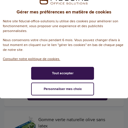
AJOUTER
Gérer mes préférences en matière de cookies
Notre site fiducial-office-solutions.lu utilise des cookies pour améliorer son
fonctionnement, vous proposer une experience et des publicités
personnalisées.
Gomme Dust Catch noire
Nous conservons votre choix pendant 6 mois. Vous pouvez changer d'avis à
Référence : 148357
tout moment en cliquant sur le lien "gérer les cookies" en bas de chaque page
de notre site.
Gomme Dust Catch noire
Consulter notre politique de cookies
Tout accepter
2,53 € HT
(2,96 € TTC)
EN STOCK, LIVRÉ EN 24/48H
Personnaliser mes choix
AJOUTER
Gomme verte naturelle olive sans
latex