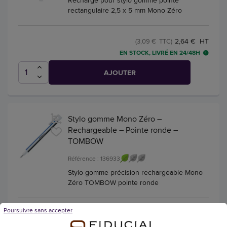
Recharge pour stylo gomme pointe
rectangulaire 2,5 x 5 mm Mono Zéro
2,64 € HT
(3,09 € TTC)
EN STOCK, LIVRÉ EN 24/48H
AJOUTER
Stylo gomme Mono Zéro –
Rechargeable – Pointe ronde –
TOMBOW
Référence : 136933
Stylo gomme précision rechargeable Mono
Zéro TOMBOW pointe ronde
Poursuivre sans accepter
4,40 € HT
(5,15 € TTC)
EN STOCK, LIVRÉ EN 24/48H