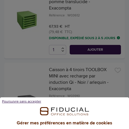
pomme translucide -
Exacompta
Référence : W03612
67,93 € HT
(79,48 € TTC)
DISPONIBLE, EXPÉDIÉ SOUS 2 À 5 JOURS
AJOUTER
Caisson à 4 tiroirs TOOLBOX
MINI avec recharge par
induction Qi - Noir / arlequin -
Exacompta
Référence : W03910
Poursuivre sans accepter
95,09 € HT
(111,26 € TTC)
DISPONIBLE, EXPÉDIÉ SOUS 2 À 5 JOURS
Gérer mes préférences en matière de cookies