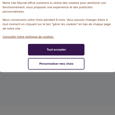
AJOUTER
Notre site fiducial-office-solutions.lu utilise des cookies pour améliorer son
fonctionnement, vous proposer une experience et des publicités
personnalisées.
Caisson à 5 tiroirs ECOBOX
Nous conservons votre choix pendant 6 mois. Vous pouvez changer d'avis à
PLUS - Gris / vert pomme
tout moment en cliquant sur le lien "gérer les cookies" en bas de chaque page
de notre site.
transparent - Exacompta
Consulter notre politique de cookies
Référence : W03668
50,20 € HT
Tout accepter
(58,73 € TTC)
DISPONIBLE, EXPÉDIÉ SOUS 2 À 5 JOURS
Personnaliser mes choix
AJOUTER