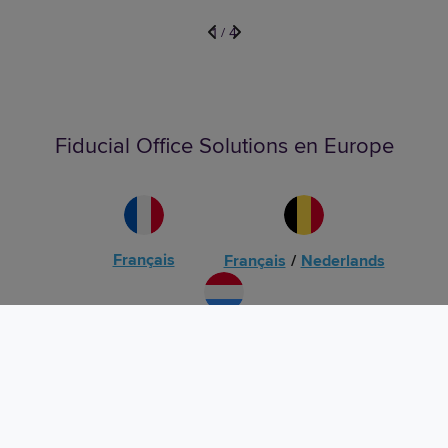
1
/
4
Fiducial Office Solutions en Europe
Français
Français
/
Nederlands
Luxembourg