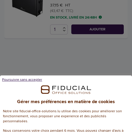
37,15 € HT
(43,47 € TTC)
EN STOCK, LIVRÉ EN 24/48H
AJOUTER
Poursuivre sans accepter
Fiducial Office Solutions en Europe
Gérer mes préférences en matière de cookies
Notre site fiducial-office-solutions.lu utilise des cookies pour améliorer son
fonctionnement, vous proposer une experience et des publicités
Français
Français
/
Nederlands
personnalisées.
Nous conservons votre choix pendant 6 mois. Vous pouvez changer d'avis à