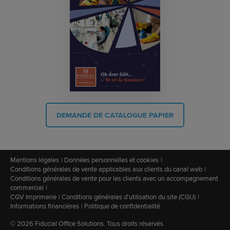
DEMANDE DE CATALOGUE PAPIER
Mentions légales
Données personnelles et cookies
Conditions générales de vente applicables aux clients du canal web
Conditions générales de vente pour les clients avec un accompagnement
commercial
CGV Imprimerie
Conditions générales d'utilisation du site (CGU)
Informations financières
Politique de confidentialité
© 2026 Fiducial Office Solutions. Tous droits réservés