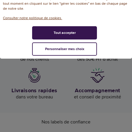
tout moment en cliquant sur le lien "gérer les cookies" en bas de chaque page
de notre site.
Luxembourg
Consulter notre politique de cookies
Tout accepter
Personnaliser mes choix
Confiance et satisfaction
Livraison offerte
de nos clients
dès 50€ HT d’achat
Livraisons rapides
Accompagnement
dans votre bureau
et conseil de proximité
Nos labels de confiance