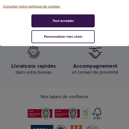
Consulter notre politique de cookies
Tout accepter
Confiance et satisfaction
Livraison offerte
de nos clients
dès 50€ HT d’achat
Personnaliser mes choix
Livraisons rapides
Accompagnement
dans votre bureau
et conseil de proximité
Nos labels de confiance