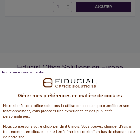
AJOUTER
Fiducial Office Solutions en Europe
Poursuivre sans accepter
Gérer mes préférences en matière de cookies
Français
Français
/
Nederlands
Notre site fiducial-office-solutions.lu utilise des cookies pour améliorer son
fonctionnement, vous proposer une experience et des publicités
personnalisées.
Luxembourg
Nous conservons votre choix pendant 6 mois. Vous pouvez changer d'avis à
tout moment en cliquant sur le lien "gérer les cookies" en bas de chaque page
de notre site.