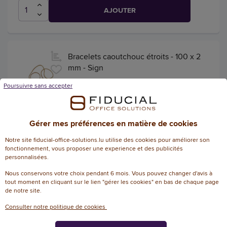
AJOUTER
Bracelets caoutchouc étroits - 100 x 2
mm - Sign
4.8
/
5
-
Référence :
Poursuivre sans accepter
13073183
8
avis
Boîte de bracelets caoutchoucs étroits-
Boîte de 100 g
Gérer mes préférences en matière de cookies
+ 6 tailles
Notre site fiducial-office-solutions.lu utilise des cookies pour améliorer son
fonctionnement, vous proposer une experience et des publicités
personnalisées.
2,25 € HT
(2,63 € TTC)
EN STOCK, LIVRÉ EN 24/48H
Nous conservons votre choix pendant 6 mois. Vous pouvez changer d'avis à
tout moment en cliquant sur le lien "gérer les cookies" en bas de chaque page
AJOUTER
de notre site.
Consulter notre politique de cookies