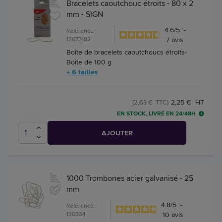
Bracelets caoutchouc étroits - 80 x 2
mm - SIGN
4.6
/
5
-
Référence :
13073182
7
avis
Boîte de bracelets caoutchoucs étroits-
Boîte de 100 g
+ 6 tailles
2,25 € HT
(2,63 € TTC)
EN STOCK, LIVRÉ EN 24/48H
AJOUTER
1000 Trombones acier galvanisé - 25
mm
4.8
/
5
-
Référence :
130334
10
avis