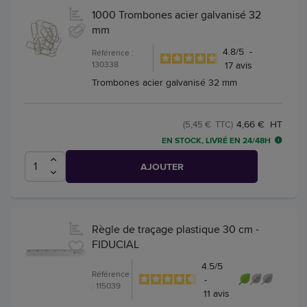
1000 Trombones acier galvanisé 32
mm
4.8
/
5
-
Référence :
130338
17
avis
Trombones acier galvanisé 32 mm
4,66 € HT
(5,45 € TTC)
EN STOCK, LIVRÉ EN 24/48H
AJOUTER
Règle de traçage plastique 30 cm -
FIDUCIAL
4.5
/
5
Référence
-
: 115039
11
avis