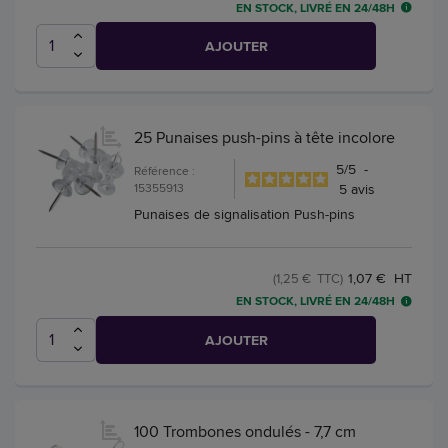
EN STOCK, LIVRÉ EN 24/48H
AJOUTER
25 Punaises push-pins à tête incolore
5
/
5
-
Référence :
15355913
5
avis
Punaises de signalisation Push-pins
1,07 € HT
(1,25 € TTC)
EN STOCK, LIVRÉ EN 24/48H
AJOUTER
100 Trombones ondulés - 7,7 cm