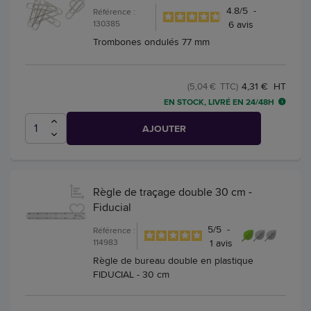
4.8
/
5
-
Référence :
130385
6
avis
Trombones ondulés 77 mm
4,31 € HT
(5,04 € TTC)
EN STOCK, LIVRÉ EN 24/48H
AJOUTER
Règle de traçage double 30 cm -
Fiducial
5
/
5
-
Référence :
114983
1
avis
Règle de bureau double en plastique
FIDUCIAL - 30 cm