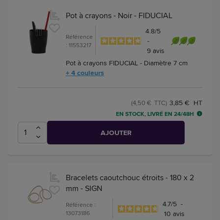
Pot à crayons - Noir - FIDUCIAL
4.8
/
5
Référence
-
: 11553217
9
avis
Pot à crayons FIDUCIAL - Diamètre 7 cm
+ 4 couleurs
3,85 € HT
(4,50 € TTC)
EN STOCK, LIVRÉ EN 24/48H
AJOUTER
Bracelets caoutchouc étroits - 180 x 2
mm - SIGN
4.7
/
5
-
Référence :
13073186
10
avis