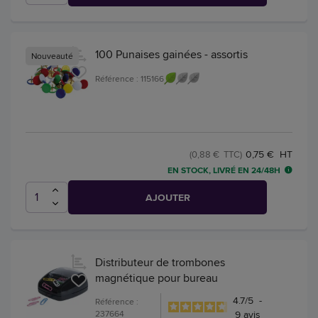
100 Punaises gainées - assortis
Nouveauté
Référence : 115166
0,75 € HT
(0,88 € TTC)
EN STOCK, LIVRÉ EN 24/48H
AJOUTER
Distributeur de trombones
magnétique pour bureau
4.7
/
5
-
Référence :
237664
9
avis