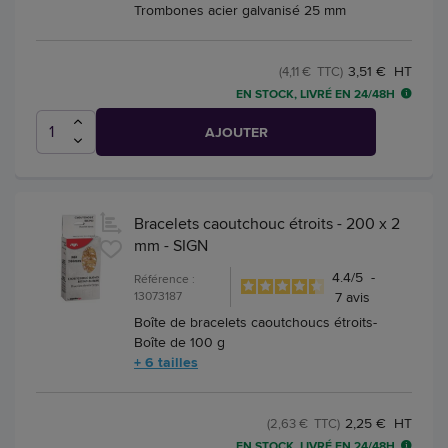
Trombones acier galvanisé 25 mm
3,51 € HT
(4,11 € TTC)
EN STOCK, LIVRÉ EN 24/48H
AJOUTER
Bracelets caoutchouc étroits - 200 x 2
mm - SIGN
4.4
/
5
-
Référence :
13073187
7
avis
Boîte de bracelets caoutchoucs étroits-
Boîte de 100 g
+ 6 tailles
2,25 € HT
(2,63 € TTC)
EN STOCK, LIVRÉ EN 24/48H