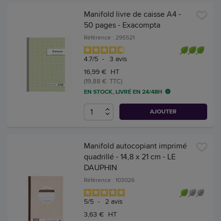
Manifold livre de caisse A4 -
50 pages - Exacompta
Référence : 295521
4.7
/
5
-
3
avis
16,99 € HT
(19,88 € TTC)
EN STOCK, LIVRÉ EN 24/48H
AJOUTER
Manifold autocopiant imprimé
quadrillé - 14,8 x 21 cm - LE
DAUPHIN
Référence : 103026
5
/
5
-
2
avis
3,63 € HT