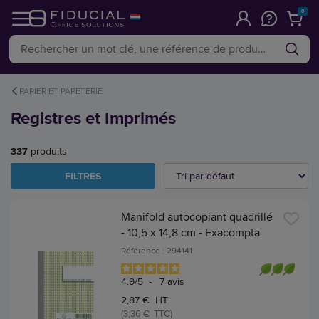
0
PAPIER ET PAPETERIE
Registres et Imprimés
337
produits
FILTRES
Manifold autocopiant quadrillé
- 10,5 x 14,8 cm - Exacompta
Référence : 294141
4.9
/
5
-
7
avis
2,87 € HT
(3,36 € TTC)