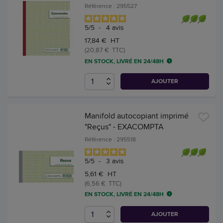
Référence : 295527
5
/
5
-
4
avis
17,84 € HT
(20,87 € TTC)
EN STOCK, LIVRÉ EN 24/48H
AJOUTER
Manifold autocopiant imprimé
"Reçus" - EXACOMPTA
Référence : 295518
5
/
5
-
3
avis
5,61 € HT
(6,56 € TTC)
EN STOCK, LIVRÉ EN 24/48H
AJOUTER