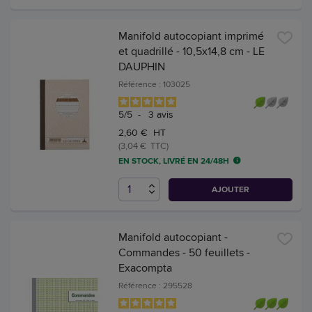
Manifold autocopiant imprimé
et quadrillé - 10,5x14,8 cm - LE
DAUPHIN
Référence : 103025
5
/
5
-
3
avis
2,60 € HT
(3,04 € TTC)
EN STOCK, LIVRÉ EN 24/48H
AJOUTER
Manifold autocopiant -
Commandes - 50 feuillets -
Exacompta
Référence : 295528