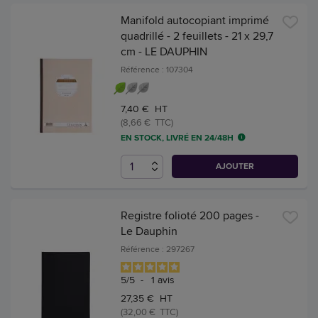
Manifold autocopiant imprimé
quadrillé - 2 feuillets - 21 x 29,7
cm - LE DAUPHIN
Référence : 107304
7,40 € HT
(8,66 € TTC)
EN STOCK, LIVRÉ EN 24/48H
AJOUTER
Registre folioté 200 pages -
Le Dauphin
Référence : 297267
5
/
5
-
1
avis
27,35 € HT
(32,00 € TTC)