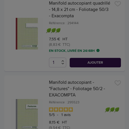
Manifold autocopiant quadrillé
- 14,8 x 21 cm - Foliotage 50/3
- Exacompta
Référence : 294144
7,55 € HT
(8,83 € TTC)
EN STOCK, LIVRÉ EN 24/48H
AJOUTER
Manifold autocopiant -
"Factures" - Foliotage 50/2 -
EXACOMPTA
Référence : 295523
5
/
5
-
1
avis
8,15 € HT
(9,54 € TTC)