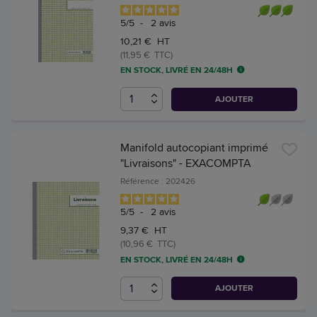
5
/
5
-
2
avis
10,21 € HT
(11,95 € TTC)
EN STOCK, LIVRÉ EN 24/48H
AJOUTER
Manifold autocopiant imprimé
"Livraisons" - EXACOMPTA
Référence : 202426
5
/
5
-
2
avis
9,37 € HT
(10,96 € TTC)
EN STOCK, LIVRÉ EN 24/48H
AJOUTER