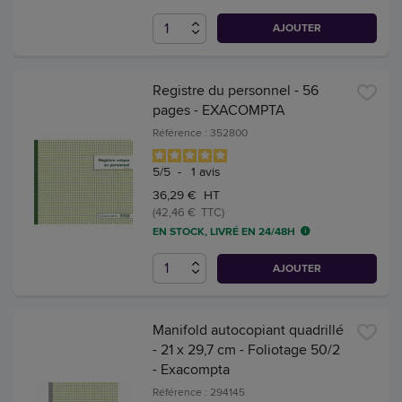
AJOUTER
Registre du personnel - 56
pages - EXACOMPTA
Référence : 352800
5
/
5
-
1
avis
36,29 € HT
(42,46 € TTC)
EN STOCK, LIVRÉ EN 24/48H
AJOUTER
Manifold autocopiant quadrillé
- 21 x 29,7 cm - Foliotage 50/2
- Exacompta
Référence : 294145