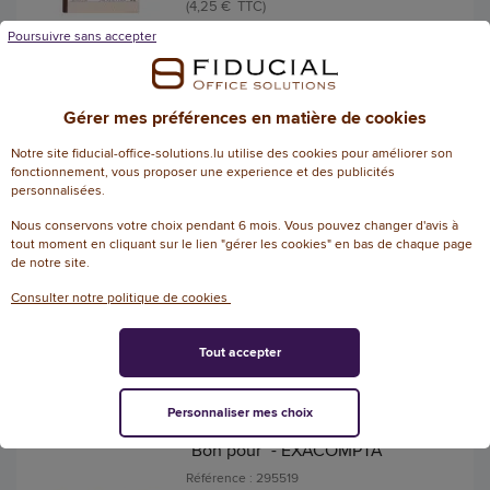
(4,25 € TTC)
EN STOCK, LIVRÉ EN 24/48H
Poursuivre sans accepter
AJOUTER
Gérer mes préférences en matière de cookies
Registre folioté ELVE - 5x5 -
Notre site fiducial-office-solutions.lu utilise des cookies pour améliorer son
format 23 x 36 cm - 300 pages
fonctionnement, vous proposer une experience et des publicités
personnalisées.
Référence : 297268
Nous conservons votre choix pendant 6 mois. Vous pouvez changer d'avis à
tout moment en cliquant sur le lien "gérer les cookies" en bas de chaque page
35,57 € HT
de notre site.
(41,62 € TTC)
Consulter notre politique de cookies
EN STOCK, LIVRÉ EN 24/48H
AJOUTER
Tout accepter
Personnaliser mes choix
Manifold autocopiant imprimé
"Bon pour" - EXACOMPTA
Référence : 295519