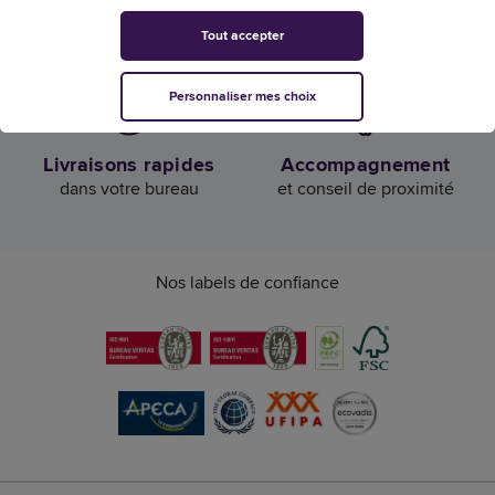
Confiance et satisfaction
Livraison offerte
Tout accepter
de nos clients
dès 50€ HT d’achat
Personnaliser mes choix
Livraisons rapides
Accompagnement
dans votre bureau
et conseil de proximité
Nos labels de confiance