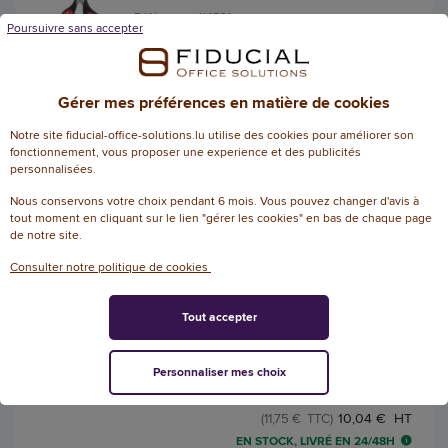
Référence : 114521
Poursuivre sans accepter
Paire de ciseaux FIDUCIAL - bouts pointus -
21 cm
Gérer mes préférences en matière de cookies
1,88 € HT
(2,20 € TTC)
Notre site fiducial-office-solutions.lu utilise des cookies pour améliorer son
EN STOCK, LIVRÉ EN 24/48H
fonctionnement, vous proposer une experience et des publicités
personnalisées.
AJOUTER
Nous conservons votre choix pendant 6 mois. Vous pouvez changer d'avis à
tout moment en cliquant sur le lien "gérer les cookies" en bas de chaque page
de notre site.
Consulter notre politique de cookies
Paire de ciseaux à bout rond - 16 cm -
MAPED
Tout accepter
Référence : 120275
Paire de ciseaux à bout rond MAPED 16 cm
Personnaliser mes choix
10,04 € HT
(11,75 € TTC)
EN STOCK, LIVRÉ EN 24/48H