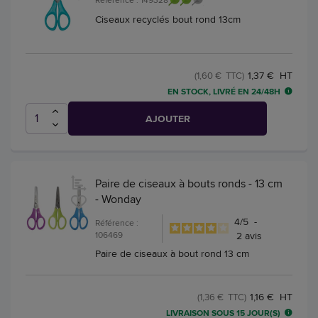
Ciseaux recyclés bout rond 13cm
1,37 € HT
(1,60 € TTC)
EN STOCK, LIVRÉ EN 24/48H
AJOUTER
Paire de ciseaux à bouts ronds - 13 cm
- Wonday
4
/
5
-
Référence :
106469
2
avis
Paire de ciseaux à bout rond 13 cm
1,16 € HT
(1,36 € TTC)
LIVRAISON SOUS 15 JOUR(S)