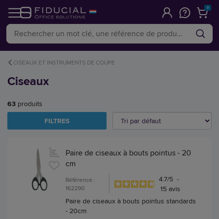
0
CISEAUX ET INSTRUMENTS DE COUPE
Ciseaux
63
produits
FILTRES
Paire de ciseaux à bouts pointus - 20
cm
4.7
/
5
-
Référence :
162290
15
avis
Paire de ciseaux à bouts pointus standards
- 20cm