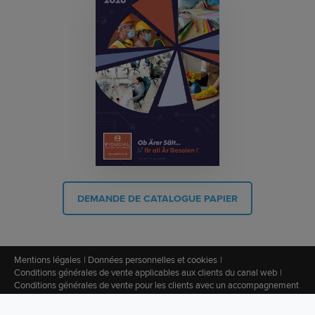
DEMANDE DE CATALOGUE PAPIER
Mentions légales
Données personnelles et cookies
Conditions générales de vente applicables aux clients du canal web
Conditions générales de vente pour les clients avec un accompagnement
commercial
Filtres
CGV Imprimerie
Conditions générales d'utilisation du site (CGU)