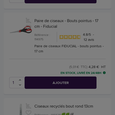
Paire de ciseaux - Bouts pointus - 17
cm - Fiducial
4.8
/
5
-
Référence :
114975
12
avis
Paire de ciseaux FIDUCIAL - bouts pointus -
17 cm
4,28 € HT
(5,01 € TTC)
EN STOCK, LIVRÉ EN 24/48H
AJOUTER
Ciseaux recyclés bout rond 13cm
Référence : 149328