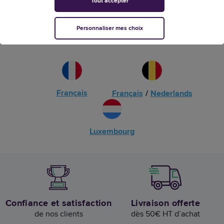
Tout accepter
Personnaliser mes choix
Fiducial Office Solutions en Europe
Français
Français
/
Nederlands
Luxembourg
Confiance et satisfaction
Livraison offerte
de nos clients
dès 50€ HT d’achat