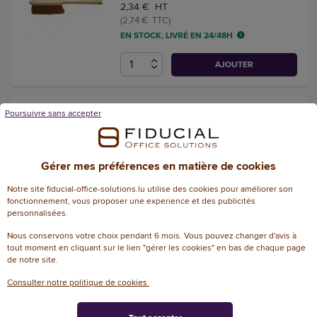
2,34 € HT
(2,74 € TTC)
EN STOCK, LIVRÉ EN 24/48H
AJOUTER
Pelle en métal CITY, manche
Poursuivre sans accepter
bois
Référence : 147004
Gérer mes préférences en matière de cookies
34,56 € HT
(40,44 € TTC)
Notre site fiducial-office-solutions.lu utilise des cookies pour améliorer son
fonctionnement, vous proposer une experience et des publicités
EN STOCK, LIVRÉ EN 24/48H
personnalisées.
AJOUTER
Nous conservons votre choix pendant 6 mois. Vous pouvez changer d'avis à
tout moment en cliquant sur le lien "gérer les cookies" en bas de chaque page
de notre site.
Consulter notre politique de cookies