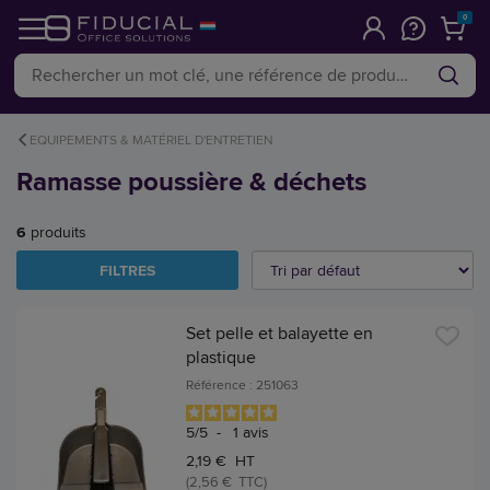
0
EQUIPEMENTS & MATÉRIEL D'ENTRETIEN
Ramasse poussière & déchets
6
produits
FILTRES
Set pelle et balayette en
plastique
Référence : 251063
5
/
5
-
1
avis
2,19 € HT
(2,56 € TTC)