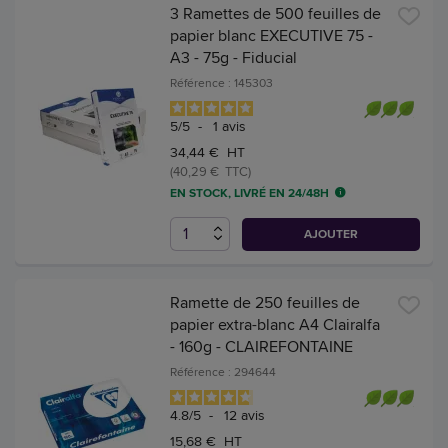
3 Ramettes de 500 feuilles de
papier blanc EXECUTIVE 75 -
A3 - 75g - Fiducial
Référence : 145303
5
/
5
-
1
avis
34,44 € HT
(40,29 € TTC)
EN STOCK, LIVRÉ EN 24/48H
AJOUTER
Ramette de 250 feuilles de
papier extra-blanc A4 Clairalfa
- 160g - CLAIREFONTAINE
Référence : 294644
4.8
/
5
-
12
avis
15,68 € HT