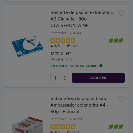
Ramette de papier extra-blanc
A3 Clairalfa - 80g -
CLAIREFONTAINE
Référence : 294613
4.9
/
5
-
15
avis
12,72 € HT
(14,88 € TTC)
EN STOCK, LIVRÉ EN 24/48H
AJOUTER
5 Ramettes de papier blanc
Ambassador color print A4 -
80g - Fiducial
Référence : 294629
4.9
/
5
-
22
avis