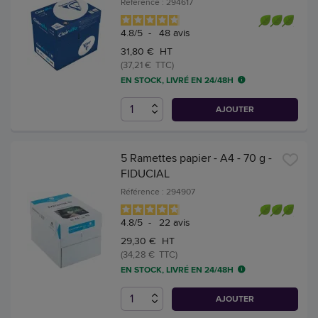
Référence : 294617
4.8
/
5
-
48
avis
31,80 € HT
(37,21 € TTC)
EN STOCK, LIVRÉ EN 24/48H
AJOUTER
5 Ramettes papier - A4 - 70 g -
FIDUCIAL
Référence : 294907
4.8
/
5
-
22
avis
29,30 € HT
(34,28 € TTC)
EN STOCK, LIVRÉ EN 24/48H
AJOUTER