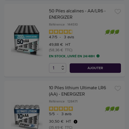
50 Piles alcalines - AA/LR6 -
ENERGIZER
Référence : 144510
4.7
/
5
-
3
avis
49,88 € HT
(58,36 € TTC)
EN STOCK, LIVRÉ EN 24/48H
AJOUTER
10 Piles lithium Ultimate LR6
(AA) - ENERGIZER
Référence : 128471
5
/
5
-
3
avis
30,50 € HT
(35,69 € TTC)