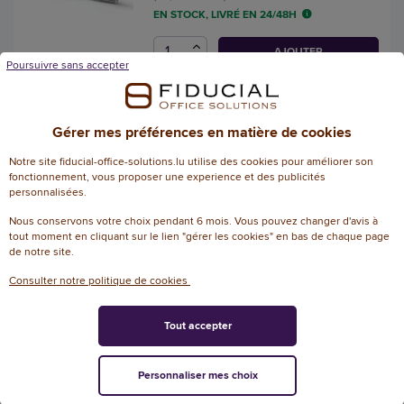
EN STOCK, LIVRÉ EN 24/48H
AJOUTER
Poursuivre sans accepter
4 Piles Ultimate Lithium LR6
Gérer mes préférences en matière de cookies
(AA) - 1.5 Volts - ENERGIZER
Référence : 104909
Notre site fiducial-office-solutions.lu utilise des cookies pour améliorer son
fonctionnement, vous proposer une experience et des publicités
personnalisées.
5
/
5
-
3
avis
15,20 € HT
Nous conservons votre choix pendant 6 mois. Vous pouvez changer d'avis à
tout moment en cliquant sur le lien "gérer les cookies" en bas de chaque page
(17,78 € TTC)
de notre site.
EN STOCK, LIVRÉ EN 24/48H
Consulter notre politique de cookies
AJOUTER
Tout accepter
Personnaliser mes choix