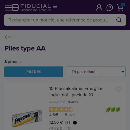
0
PILES
Piles type AA
8
produits
FILTRES
10 Piles alcalines Energizer
Industrial - pack de 10
Référence : 104896
4.6
/
5
-
9
avis
12,50 € HT
(14,63 € TTC)