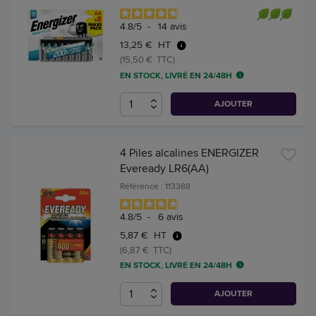
4.8
/
5
-
14
avis
13,25 € HT
(15,50 € TTC)
EN STOCK, LIVRÉ EN 24/48H
AJOUTER
4 Piles alcalines ENERGIZER
Eveready LR6(AA)
Référence : 113388
4.8
/
5
-
6
avis
5,87 € HT
(6,87 € TTC)
EN STOCK, LIVRÉ EN 24/48H
AJOUTER