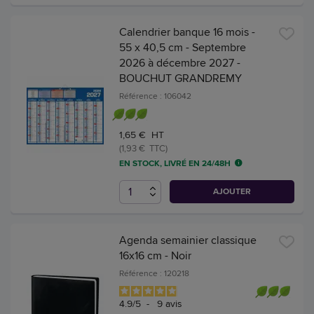
Calendrier banque 16 mois -
55 x 40,5 cm - Septembre
2026 à décembre 2027 -
BOUCHUT GRANDREMY
Référence : 106042
1,65 € HT
(1,93 € TTC)
EN STOCK, LIVRÉ EN 24/48H
AJOUTER
Agenda semainier classique
16x16 cm - Noir
Référence : 120218
4.9
/
5
-
9
avis