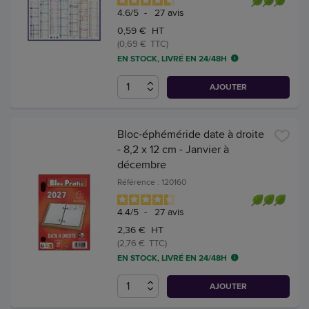
4.6
/
5
-
27
avis
0,59 € HT
(0,69 € TTC)
EN STOCK, LIVRÉ EN 24/48H
AJOUTER
Bloc-éphéméride date à droite
- 8,2 x 12 cm - Janvier à
décembre
Référence : 120160
4.4
/
5
-
27
avis
2,36 € HT
(2,76 € TTC)
EN STOCK, LIVRÉ EN 24/48H
AJOUTER