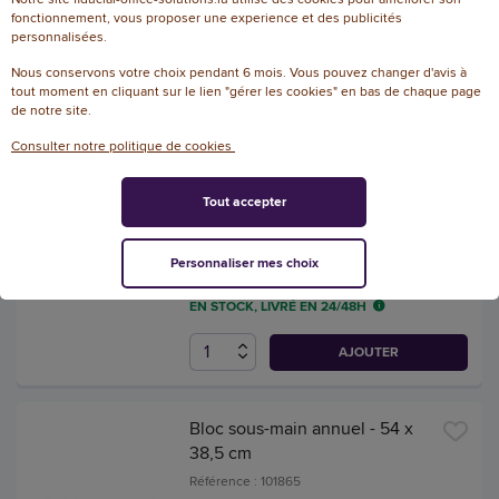
fonctionnement, vous proposer une experience et des publicités
AJOUTER
personnalisées.
Nous conservons votre choix pendant 6 mois. Vous pouvez changer d'avis à
tout moment en cliquant sur le lien "gérer les cookies" en bas de chaque page
5 Calendriers de banque
de notre site.
Europe - 55 x 43 cm -
Consulter notre politique de cookies
BOUCHUT-GRANDREMY
Référence : 101840
Tout accepter
4.6
/
5
-
7
avis
11,99 € HT
Personnaliser mes choix
(14,03 € TTC)
EN STOCK, LIVRÉ EN 24/48H
AJOUTER
Bloc sous-main annuel - 54 x
38,5 cm
Référence : 101865