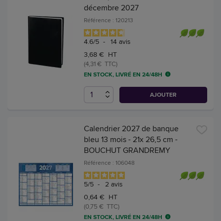
décembre 2027
Référence : 120213
4.6
/
5
-
14
avis
3,68 € HT
(4,31 € TTC)
EN STOCK, LIVRÉ EN 24/48H
AJOUTER
Calendrier 2027 de banque
bleu 13 mois - 21x 26,5 cm -
BOUCHUT GRANDREMY
Référence : 106048
5
/
5
-
2
avis
0,64 € HT
(0,75 € TTC)
EN STOCK, LIVRÉ EN 24/48H