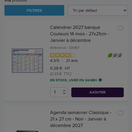
312
produits
FILTRES
Calendrier 2027 banque
Couleurs 14 mois - 27x21cm -
Janvier à décembre
Référence : 120167
4.3
/
5
-
21
avis
0,28 € HT
(0,33 € TTC)
EN STOCK, LIVRÉ EN 24/48H
AJOUTER
Agenda semainier Classique -
21 x 27 cm - Noir - Janvier à
décembre 2027