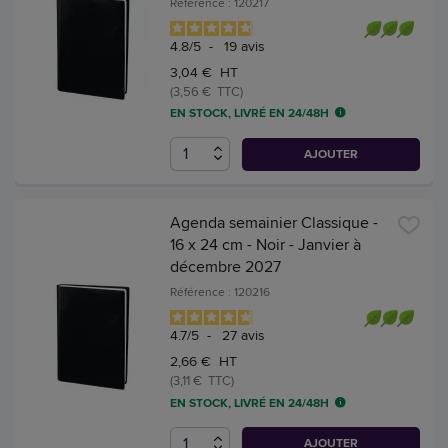
Référence : 120217
4.8
/
5
-
19
avis
3,04 € HT
(3,56 € TTC)
EN STOCK, LIVRÉ EN 24/48H
AJOUTER
Agenda semainier Classique -
16 x 24 cm - Noir - Janvier à
décembre 2027
Référence : 120216
4.7
/
5
-
27
avis
2,66 € HT
(3,11 € TTC)
EN STOCK, LIVRÉ EN 24/48H
AJOUTER