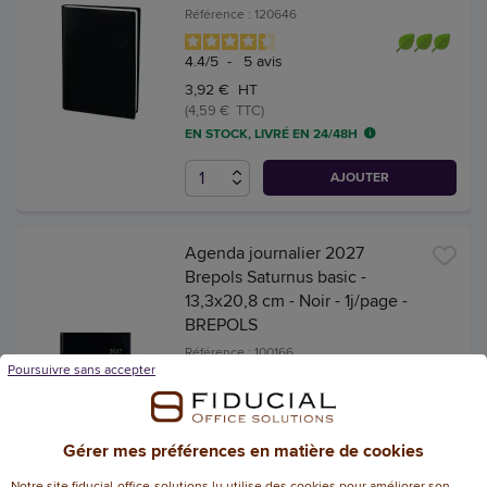
Référence : 120646
4.4
/
5
-
5
avis
3,92 € HT
(4,59 € TTC)
EN STOCK, LIVRÉ EN 24/48H
AJOUTER
Agenda journalier 2027
Brepols Saturnus basic -
13,3x20,8 cm - Noir - 1j/page -
BREPOLS
Référence : 100166
Poursuivre sans accepter
3
/
5
-
1
avis
3,74 € HT
(4,38 € TTC)
Gérer mes préférences en matière de cookies
EN STOCK, LIVRÉ EN 24/48H
Notre site fiducial-office-solutions.lu utilise des cookies pour améliorer son