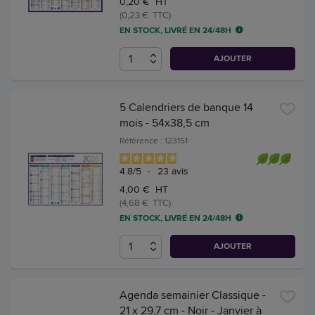
0,20 € HT
(0,23 € TTC)
EN STOCK, LIVRÉ EN 24/48H
AJOUTER
5 Calendriers de banque 14
mois - 54x38,5 cm
Référence : 123151
4.8
/
5
-
23
avis
4,00 € HT
(4,68 € TTC)
EN STOCK, LIVRÉ EN 24/48H
AJOUTER
Agenda semainier Classique -
21 x 29,7 cm - Noir - Janvier à