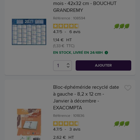
mois - 42x32 cm - BOUCHUT
GRANDREMY
Référence : 108594
4.7
/
5
-
6
avis
1,14 € HT
(1,33 € TTC)
EN STOCK, LIVRÉ EN 24/48H
AJOUTER
Bloc-éphéméride recyclé date
à gauche - 8,2 x 12 cm -
Janvier à décembre -
EXACOMPTA
Référence : 101836
4.7
/
5
-
3
avis
2,62 € HT