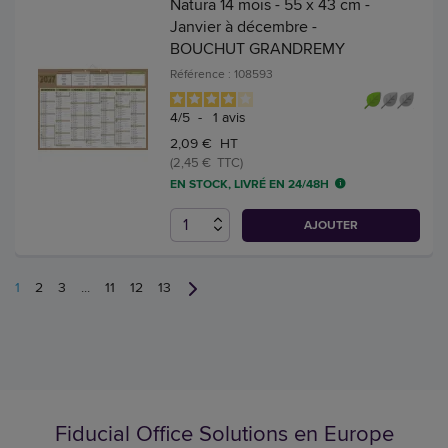
Natura 14 mois - 55 x 43 cm -
Janvier à décembre -
BOUCHUT GRANDREMY
Référence : 108593
4
/
5
-
1
avis
2,09 € HT
(2,45 € TTC)
EN STOCK, LIVRÉ EN 24/48H
AJOUTER
1
2
3
...
11
12
13
Fiducial Office Solutions en Europe