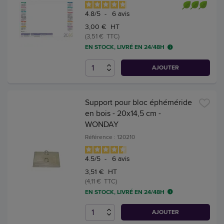
4.8
/
5
-
6
avis
3,00 € HT
(3,51 € TTC)
EN STOCK, LIVRÉ EN 24/48H
AJOUTER
Support pour bloc éphéméride
en bois - 20x14,5 cm -
WONDAY
Référence : 120210
4.5
/
5
-
6
avis
3,51 € HT
(4,11 € TTC)
EN STOCK, LIVRÉ EN 24/48H
AJOUTER