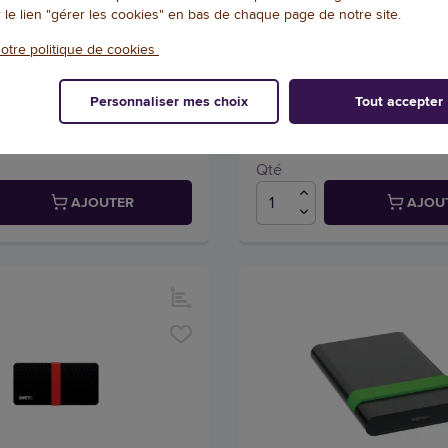
r le lien "gérer les cookies" en bas de chaque page de notre site.
externe SSD USB 3.2 - 1To
Disque dur externe USB 3.0 
Noir Verbatim
otre politique de cookies
48839
Référence : 116821
Personnaliser mes choix
Tout accepter
950
290,36 € HT
(1.112,62 € TTC)
(339,72 € TTC)
EN STOCK, LIVRÉ EN 24/48H
EN STOCK, LIVRÉ
Qté
AJOUTER
AJOU