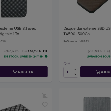
externe USB 3.1 avec
Disque dur externe SSD US
igitale 1 To
TX500 -500Go
48626
Référence : 148842
173,19 € HT
(202,63 € TTC)
(203,94 € TTC)
EN STOCK, LIVRÉ EN 24/48H
LIVRAISON SOUS 
Qté
AJOUTER
AJOU