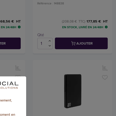
Référence : 148838
168,56 € HT
177,85 € HT
(208,08 € TTC)
 EN 24/48H
EN STOCK, LIVRÉ EN 24/48H
Qté
TER
AJOUTER
nnement,
moment en