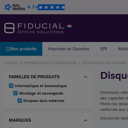
4.7
/5
Nos produits
Imprimés et Goodies
EPI
Mobi
ACCUEIL
/
INFORMATIQUE ET BUREAUTIQUE
/
STOCKAGE ET SAUVEGARDE
Disqu
FAMILLES DE PRODUITS
Informatique et bureautique
Choisissez votr
Stockage et sauvegarde
des capacités d
Disques durs externes
Parmi ces disqu
renforcée aux c
Découvrez tout
MARQUES