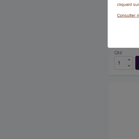
cliquant su
Disque dur 
Consulter n
Référence : 1
Qté