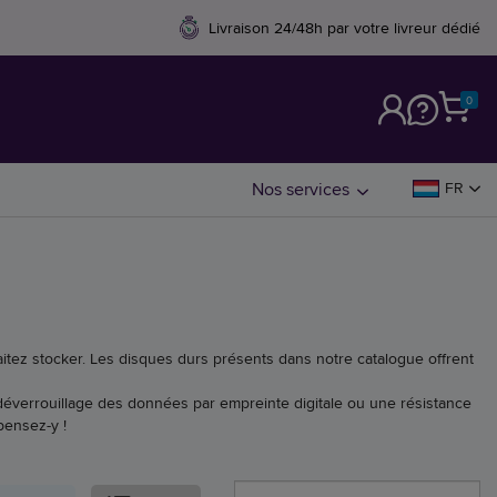
Livraison 24/48h par votre livreur dédié
0
M
Nos services
FR
tez stocker. Les disques durs présents dans notre catalogue offrent
 déverrouillage des données par empreinte digitale ou une résistance
pensez-y !