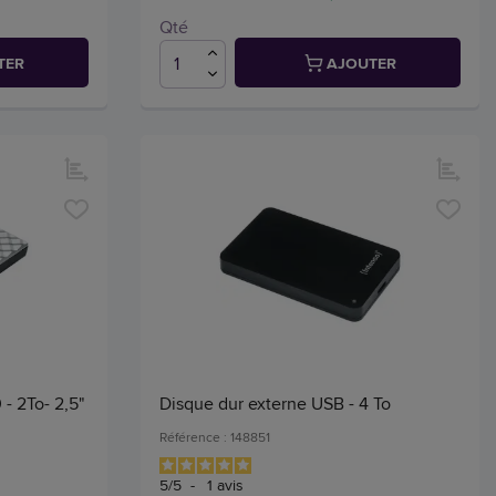
Qté
TER
AJOUTER
- 2To- 2,5"
Disque dur externe USB - 4 To
Référence : 148851
5
/
5
-
1
avis