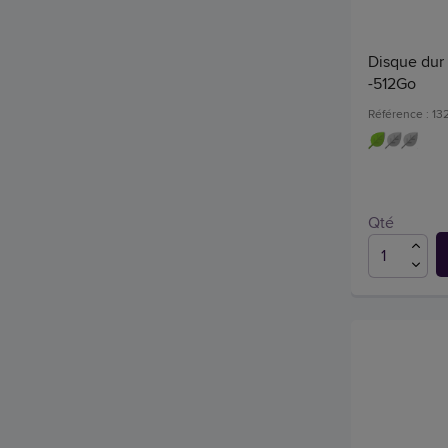
Disque dur
-512Go
Référence : 13
Qté