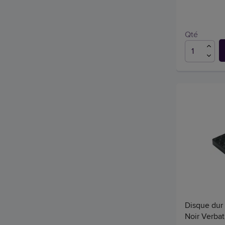
Qté
Disque dur 
Noir Verba