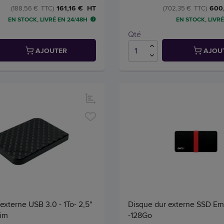
600
161,16 € HT
(702,35 € TTC)
(188,56 € TTC)
EN STOCK, LIVRÉ EN 24/48H
EN STOCK, LIVRÉ
Qté
AJOUTER
AJOU
externe USB 3.0 - 1To- 2,5"
Disque dur externe SSD Em
tim
-128Go