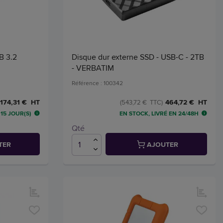
B 3.2
Disque dur externe SSD - USB-C - 2TB
- VERBATIM
Référence : 100342
174,31 € HT
464,72 € HT
(543,72 € TTC)
15 JOUR(S)
EN STOCK, LIVRÉ EN 24/48H
Qté
TER
AJOUTER