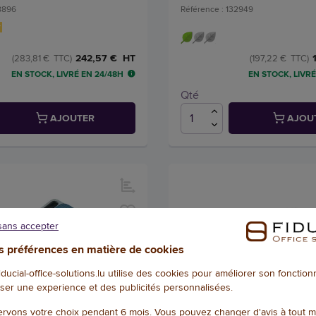
28896
Référence : 132949
242,57 € HT
(283,81 € TTC)
(197,22 € TTC)
EN STOCK, LIVRÉ EN 24/48H
EN STOCK, LIVRÉ
Qté
AJOUTER
AJOU
sans accepter
 préférences en matière de cookies
fiducial-office-solutions.lu utilise des cookies pour améliorer son fonctio
ser une experience et des publicités personnalisées.
rvons votre choix pendant 6 mois. Vous pouvez changer d'avis à tout 