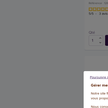
Référence : 1
5
/
5
-
3
avis
Qté
Poursuivre 
Gérer mes
Notre site 
vous propo
Nous conse