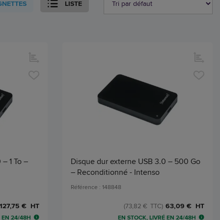
GNETTES
LISTE
 – 1 To –
Disque dur externe USB 3.0 – 500 Go
– Reconditionné - Intenso
Référence : 148848
127,75 € HT
63,09 € HT
(73,82 € TTC)
 EN 24/48H
EN STOCK, LIVRÉ EN 24/48H