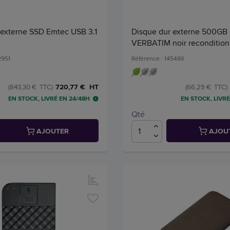
 externe SSD Emtec USB 3.1
Disque dur externe 500GB
VERBATIM noir reconditio
2951
Référence : 145486
720,77 € HT
(843,30 € TTC)
(66,29 € TTC)
EN STOCK, LIVRÉ EN 24/48H
EN STOCK, LIVRÉ
Qté
AJOUTER
AJOU