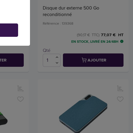
- 4To- 2,5"
Disque dur externe 500 Go
reconditionné
Référence : 139368
,96 € HT
77,07 € HT
(90,17 € TTC)
 EN 24/48H
EN STOCK, LIVRÉ EN 24/48H
Qté
TER
AJOUTER