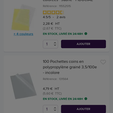
Référence : 11552515
4.5
/
5
-
2
avis
2,28 € HT
(2,67 € TTC)
+ 4 couleurs
EN STOCK, LIVRÉ EN 24/48H
AJOUTER
100 Pochettes coins en
polypropylène grainé 3,5/100e
- incolore
Référence : 131564
4,79 € HT
(5,60 € TTC)
EN STOCK, LIVRÉ EN 24/48H
AJOUTER