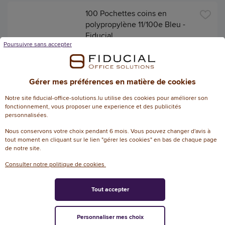
100 Pochettes coins en
polypropylène 11/100e Bleu -
Fiducial
Poursuivre sans accepter
Référence : 11552406
5
/
5
-
2
avis
Gérer mes préférences en matière de cookies
23,03 € HT
(26,95 € TTC)
+ 5 couleurs
Notre site fiducial-office-solutions.lu utilise des cookies pour améliorer son
EN STOCK, LIVRÉ EN 24/48H
fonctionnement, vous proposer une experience et des publicités
personnalisées.
AJOUTER
Nous conservons votre choix pendant 6 mois. Vous pouvez changer d'avis à
tout moment en cliquant sur le lien "gérer les cookies" en bas de chaque page
de notre site.
100 Pochettes coins en
Consulter notre politique de cookies
polypropylène 11/100e Jaune -
Fiducial
Tout accepter
Référence : 11552415
5
/
5
-
1
avis
Personnaliser mes choix