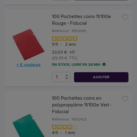
100 Pochettes coins 11/100e
Rouge - Fiducial
Référence : 11552419
5
/
5
-
2
avis
23,03 € HT
(26,95 € TTC)
+ 5 couleurs
EN STOCK, LIVRÉ EN 24/48H
AJOUTER
100 Pochettes coins en
polypropylène 11/100e Vert -
Fiducial
Référence : 11552422
4
/
5
-
1
avis