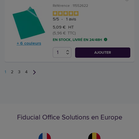
Référence : 11552622
5
/
5
-
1
avis
5,09 € HT
(5,96 € TTC)
EN STOCK, LIVRÉ EN 24/48H
+ 6 couleurs
AJOUTER
1
2
3
4
Fiducial Office Solutions en Europe