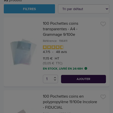
92
produits
FILTRES
100 Pochettes coins
transparentes - A4 -
Grammage 9/100e
Référence : 196411
4.7
/
5
-
48
avis
11,15 € HT
(13,05 € TTC)
EN STOCK, LIVRÉ EN 24/48H
AJOUTER
100 Pochettes coins en
polypropylène 11/100e Incolore
- FIDUCIAL