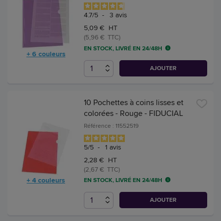
4.7
/
5
-
3
avis
5,09 € HT
(5,96 € TTC)
EN STOCK, LIVRÉ EN 24/48H
+ 6 couleurs
AJOUTER
10 Pochettes à coins lisses et
colorées - Rouge - FIDUCIAL
Référence : 11552519
5
/
5
-
1
avis
2,28 € HT
(2,67 € TTC)
+ 4 couleurs
EN STOCK, LIVRÉ EN 24/48H
AJOUTER