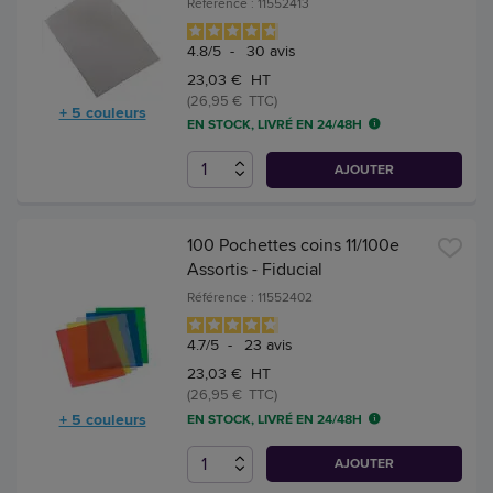
Référence : 11552413
4.8
/
5
-
30
avis
23,03 € HT
(26,95 € TTC)
+ 5 couleurs
EN STOCK, LIVRÉ EN 24/48H
AJOUTER
100 Pochettes coins 11/100e
Assortis - Fiducial
Référence : 11552402
4.7
/
5
-
23
avis
23,03 € HT
(26,95 € TTC)
+ 5 couleurs
EN STOCK, LIVRÉ EN 24/48H
AJOUTER