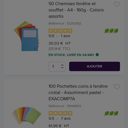
50 Chemises fenêtre et
soufflet - A4 - 160g - Coloris
assortis
Référence : 13255102
5
/
5
-
1
avis
30,03 € HT
(35,14 € TTC)
EN STOCK, LIVRÉ EN 24/48H
AJOUTER
100 Pochettes coins à fenêtre
cristal - Assortiment pastel -
EXACOMPTA
Référence : 19144802
5
/
5
-
7
avis
61,95 € HT