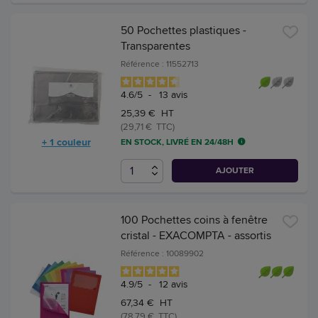
50 Pochettes plastiques -
Transparentes
Référence : 11552713
4.6
/
5
-
13
avis
25,39 € HT
(29,71 € TTC)
+ 1 couleur
EN STOCK, LIVRÉ EN 24/48H
AJOUTER
100 Pochettes coins à fenêtre
cristal - EXACOMPTA - assortis
Référence : 10089902
4.9
/
5
-
12
avis
67,34 € HT
(78,79 € TTC)