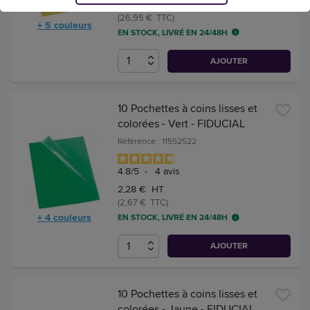
23,03 € HT
(26,95 € TTC)
+ 5 couleurs
EN STOCK, LIVRÉ EN 24/48H
AJOUTER
10 Pochettes à coins lisses et
colorées - Vert - FIDUCIAL
Référence : 11552522
4.8
/
5
-
4
avis
2,28 € HT
(2,67 € TTC)
+ 4 couleurs
EN STOCK, LIVRÉ EN 24/48H
AJOUTER
10 Pochettes à coins lisses et
colorées - Jaune - FIDUCIAL