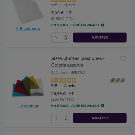
5
/
5
-
11
avis
5,09 € HT
(5,96 € TTC)
EN STOCK, LIVRÉ EN 24/48H
+ 6 couleurs
AJOUTER
50 Pochettes plastiques -
Coloris assortis
Référence : 11552702
5
/
5
-
4
avis
25,39 € HT
(29,71 € TTC)
+ 1 couleur
EN STOCK, LIVRÉ EN 24/48H
AJOUTER