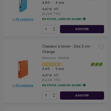
4.8
/
5
-
4
avis
4,47 € HT
(5,23 € TTC)
+ 13 couleurs
EN STOCK, LIVRÉ EN 24/48H
AJOUTER
Classeur à levier - Dos 5 cm -
Orange
Référence : 11546118
4.4
/
5
-
5
avis
4,47 € HT
(5,23 € TTC)
+ 13 couleurs
EN STOCK, LIVRÉ EN 24/48H
AJOUTER