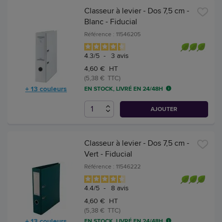
Classeur à levier - Dos 7,5 cm -
Blanc - Fiducial
Référence : 11546205
4.3
/
5
-
3
avis
4,60 € HT
(5,38 € TTC)
+ 13 couleurs
EN STOCK, LIVRÉ EN 24/48H
AJOUTER
Classeur à levier - Dos 7,5 cm -
Vert - Fiducial
Référence : 11546222
4.4
/
5
-
8
avis
4,60 € HT
(5,38 € TTC)
+ 13 couleurs
EN STOCK, LIVRÉ EN 24/48H