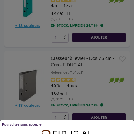
4
/
5
-
1
avis
4,47 € HT
(5,23 € TTC)
+ 13 couleurs
EN STOCK, LIVRÉ EN 24/48H
AJOUTER
Classeur à levier - Dos 7,5 cm -
Gris - FIDUCIAL
Référence : 11546211
4.8
/
5
-
4
avis
4,60 € HT
(5,38 € TTC)
+ 13 couleurs
EN STOCK, LIVRÉ EN 24/48H
AJOUTER
Poursuivre sans accepter