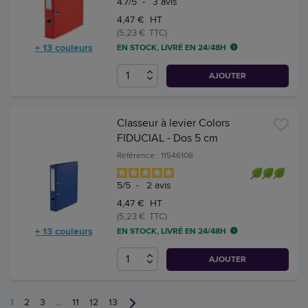
4.7
/
5
-
3
avis
4,47 € HT
(5,23 € TTC)
+ 13 couleurs
EN STOCK, LIVRÉ EN 24/48H
AJOUTER
Classeur à levier Colors
FIDUCIAL - Dos 5 cm
Référence : 11546108
5
/
5
-
2
avis
4,47 € HT
(5,23 € TTC)
+ 13 couleurs
EN STOCK, LIVRÉ EN 24/48H
AJOUTER
1
2
3
...
11
12
13