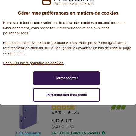
Classeur à levier - Dos 5 cm -
Noir
Gérer mes préférences en matière de cookies
Référence : 11546117
Notre site fiducial-office-solutions.lu utilise des cookies pour améliorer son
fonctionnement, vous proposer une experience et des publicités
4.6
/
5
-
5
avis
personnalisées.
4,47 € HT
Nous conservons votre choix pendant 6 mois. Vous pouvez changer d'avis à
(5,23 € TTC)
tout moment en cliquant sur le lien "gérer les cookies" en bas de chaque page
+ 13 couleurs
EN STOCK, LIVRÉ EN 24/48H
de notre site.
Consulter notre politique de cookies
AJOUTER
Tout accepter
Classeur à levier - Dos 5 cm -
Violet - FIDUCIAL
Personnaliser mes choix
Référence : 11546125
4.5
/
5
-
6
avis
4,47 € HT
(5,23 € TTC)
+ 13 couleurs
EN STOCK, LIVRÉ EN 24/48H