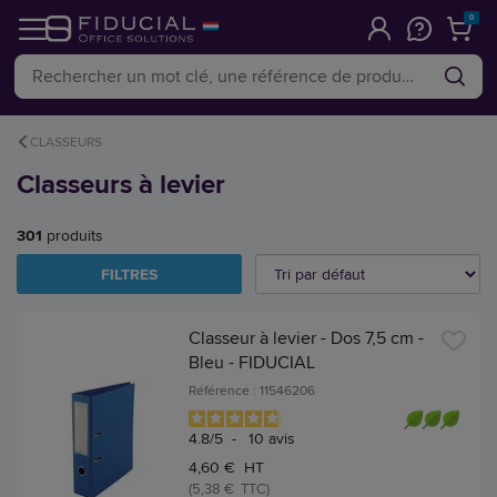
0
CLASSEURS
Classeurs à levier
301
produits
FILTRES
Classeur à levier - Dos 7,5 cm -
Bleu - FIDUCIAL
Référence : 11546206
4.8
/
5
-
10
avis
4,60 € HT
(5,38 € TTC)