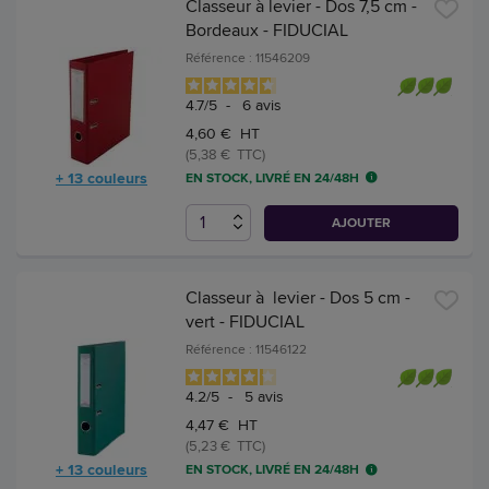
Classeur à levier - Dos 7,5 cm -
Bordeaux - FIDUCIAL
Référence : 11546209
4.7
/
5
-
6
avis
4,60 € HT
(5,38 € TTC)
+ 13 couleurs
EN STOCK, LIVRÉ EN 24/48H
AJOUTER
Classeur à levier - Dos 5 cm -
vert - FIDUCIAL
Référence : 11546122
4.2
/
5
-
5
avis
4,47 € HT
(5,23 € TTC)
+ 13 couleurs
EN STOCK, LIVRÉ EN 24/48H