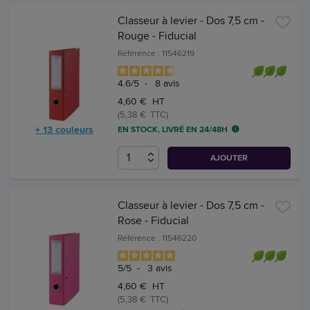
Classeur à levier - Dos 7,5 cm -
Rouge - Fiducial
Référence : 11546219
4.6
/
5
-
8
avis
4,60 € HT
(5,38 € TTC)
+ 13 couleurs
EN STOCK, LIVRÉ EN 24/48H
AJOUTER
Classeur à levier - Dos 7,5 cm -
Rose - Fiducial
Référence : 11546220
5
/
5
-
3
avis
4,60 € HT
(5,38 € TTC)