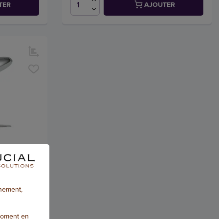
TER
AJOUTER
e capacité
nnement,
47,47 € HT
moment en