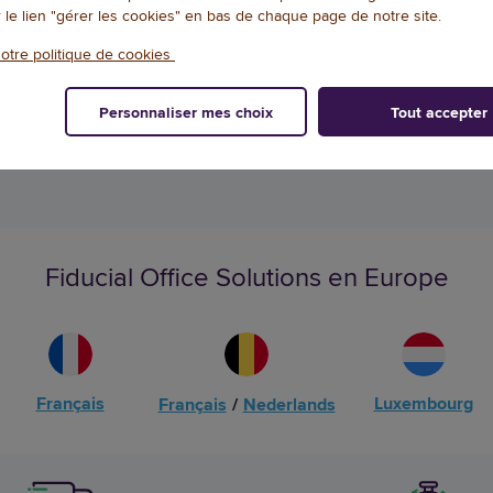
r le lien "gérer les cookies" en bas de chaque page de notre site.
EN STOCK, LIVRÉ EN 24/48H
EN STOCK, LIVRÉ
Qté
otre politique de cookies
AJOUTER
AJOU
Personnaliser mes choix
Tout accepter
Fiducial Office Solutions en Europe
Français
Luxembourg
Français
/
Nederlands