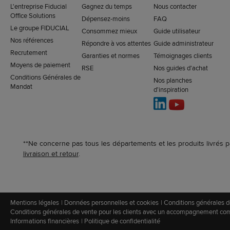
L'entreprise Fiducial
Gagnez du temps
Nous contacter
Office Solutions
Dépensez-moins
FAQ
Le groupe FIDUCIAL
Consommez mieux
Guide utilisateur
Nos références
Répondre à vos attentes
Guide administrateur
Recrutement
Garanties et normes
Témoignages clients
Moyens de paiement
RSE
Nos guides d'achat
Conditions Générales de
Nos planches
Mandat
d'inspiration
**Ne concerne pas tous les départements et les produits livrés p
livraison et retour
.
Mentions légales
Données personnelles et cookies
Conditions générales d
Conditions générales de vente pour les clients avec un accompagnement co
Informations financières
Politique de confidentialité