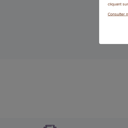
cliquant su
Qté
Consulter n