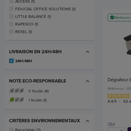
ACCESS
(1)
FIDUCIAL OFFICE SOLUTIONS
(1)
LITTLE BALANCE
(1)
Meilleure 
RAPESCO
(1)
REXEL
(1)
LIVRAISON EN 24H/48H
24H/48H
Dégrafeur 
NOTE ECO-RESPONSABLE
Référence : 1
0 feuille
(4)
1 feuille
(1)
4.4
/
5
-
62
a
CRITÈRES ENVIRONNEMENTAUX
Qté
Recyclable
(2)