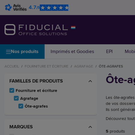
4.7
/5
Nos produits
Imprimés et Goodies
EPI
Mobi
ACCUEIL
/
FOURNITURE ET ÉCRITURE
/
AGRAFAGE
/
ÔTE-AGRAFES
Ôte-a
FAMILLES DE PRODUITS
Fourniture et écriture
Les ôte-agrafes
Agrafage
de vos dossiers
Ôte-agrafes
Ils sont généra
Découvrez tout
MARQUES
5
produits