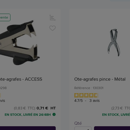
vente
ôte-agrafes - ACCESS
Ote-agrafes pince - Métal
30298
Référence : 130301
vis
4.7
/
5
-
3
avis
0,71 € HT
(0,83 € TTC)
(2,73 € TT
EN STOCK, LIVRÉ EN 24/48H
EN STOCK, LIVRÉ
Qté