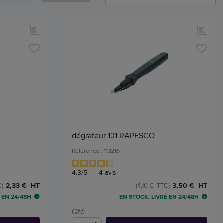
dégrafeur 101 RAPESCO
Référence : 113216
4.3
/
5
-
4
avis
2,33 € HT
3,50 € HT
C)
(4,10 € TTC)
 EN 24/48H
EN STOCK, LIVRÉ EN 24/48H
Qté