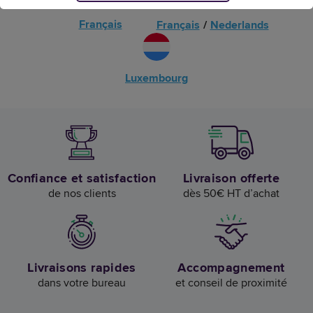
Français
Français
/
Nederlands
Luxembourg
Confiance et satisfaction
Livraison offerte
de nos clients
dès 50€ HT d’achat
Livraisons rapides
Accompagnement
dans votre bureau
et conseil de proximité