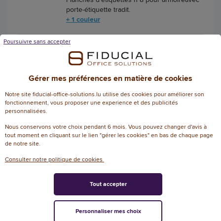
porte-étiquette tradit.
+ 1 couleur
Poursuivre sans accepter
21,00 € HT
(24,57 € TTC)
EN STOCK, LIVRÉ EN 24/48H
Gérer mes préférences en matière de cookies
AJOUTER
Notre site fiducial-office-solutions.lu utilise des cookies pour améliorer son
fonctionnement, vous proposer une experience et des publicités
personnalisées.
Nous conservons votre choix pendant 6 mois. Vous pouvez changer d'avis à
tout moment en cliquant sur le lien "gérer les cookies" en bas de chaque page
de notre site.
Consulter notre politique de cookies
Fiducial Office Solutions en Europe
Tout accepter
Personnaliser mes choix