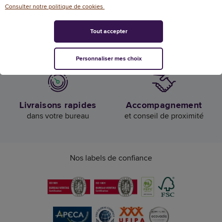
Consulter notre politique de cookies
Tout accepter
Confiance et satisfaction
Livraison offerte
de nos clients
dès 50€ HT d’achat
Personnaliser mes choix
Livraisons rapides
Accompagnement
dans votre bureau
et conseil de proximité
Nos labels de confiance