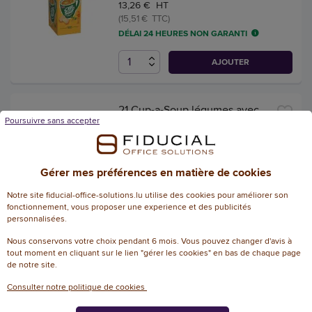
13,26 € HT
(15,51 € TTC)
DÉLAI 24 HEURES NON GARANTI
AJOUTER
21 Cup-a-Soup légumes avec
Poursuivre sans accepter
croûtons, paquet de 21 sachets
Référence : 148234
13,26 € HT
Gérer mes préférences en matière de cookies
(15,51 € TTC)
Notre site fiducial-office-solutions.lu utilise des cookies pour améliorer son
DÉLAI 24 HEURES NON GARANTI
fonctionnement, vous proposer une experience et des publicités
personnalisées.
AJOUTER
Nous conservons votre choix pendant 6 mois. Vous pouvez changer d'avis à
tout moment en cliquant sur le lien "gérer les cookies" en bas de chaque page
de notre site.
21 Cup-a-Soup asperge crème
Consulter notre politique de cookies
avec croûtonsde fromage,
paquet de 21 sachet