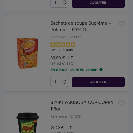
AJOUTER
Sachets de soupe Suprême –
Potiron – ROYCO
Référence : 120027
5
/
5
-
1
avis
33,90 € HT
(34,92 € TTC)
EN STOCK, LIVRÉ EN 24/48H
AJOUTER
8 AIKI YAKISOBA CUP CURRY
118gr
Référence : 124278
21,22 € HT