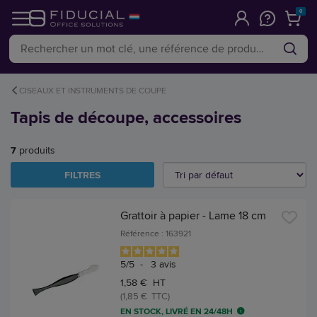
0
CISEAUX ET INSTRUMENTS DE COUPE
Tapis de découpe, accessoires
7
produits
FILTRES
Grattoir à papier - Lame 18 cm
Référence : 163921
5
/
5
-
3
avis
1,58 € HT
(1,85 € TTC)
EN STOCK, LIVRÉ EN 24/48H