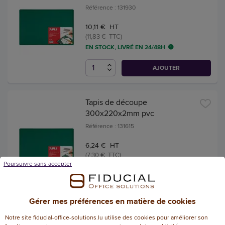
Référence : 131930
10,11 € HT
(11,83 € TTC)
EN STOCK, LIVRÉ EN 24/48H
AJOUTER
Tapis de découpe
300x220x2mm pvc
Référence : 131615
6,24 € HT
(7,30 € TTC)
Poursuivre sans accepter
EN STOCK, LIVRÉ EN 24/48H
AJOUTER
Gérer mes préférences en matière de cookies
Notre site fiducial-office-solutions.lu utilise des cookies pour améliorer son
Plaque de découpe 90 x 60