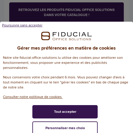
RETROUVEZ LES PRODUITS FIDUCIAL OFFICE SOLUTIONS
DANS VOTRE CATALOGUE !
Poursuivre sans accepter
Les produits phares de nos partenaires
Gérer mes préférences en matière de cookies
Ne perdez plus de temps à faire vos emplettes en
Notre site fiducial-office-solutions.lu utilise des cookies pour améliorer son
fonctionnement, vous proposer une experience et des publicités
multipliant vos interlocuteurs : tous les produits les
personnalisées.
plus commandés sont ici ! En choisissant Fiducial
Nous conservons votre choix pendant 6 mois. Vous pouvez changer d'avis à
Office Solutions, vous n'avez qu'une seule livraison et
tout moment en cliquant sur le lien "gérer les cookies" en bas de chaque page
facture à gérer. Merci qui ?
de notre site.
Consulter notre politique de cookies
Tout accepter
Personnaliser mes choix