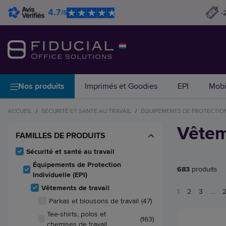
4.7
-
/5
Nos produits
Imprimés et Goodies
EPI
Mobi
ACCUEIL
/
SÉCURITÉ ET SANTÉ AU TRAVAIL
/
ÉQUIPEMENTS DE PROTECTION 
Vêtem
FAMILLES DE PRODUITS
Sécurité et santé au travail
Équipements de Protection
683
produits
Individuelle (EPI)
Vêtements de travail
1
2
3
...
Parkas et blousons de travail
(47)
Tee-shirts, polos et
(163)
chemises de travail