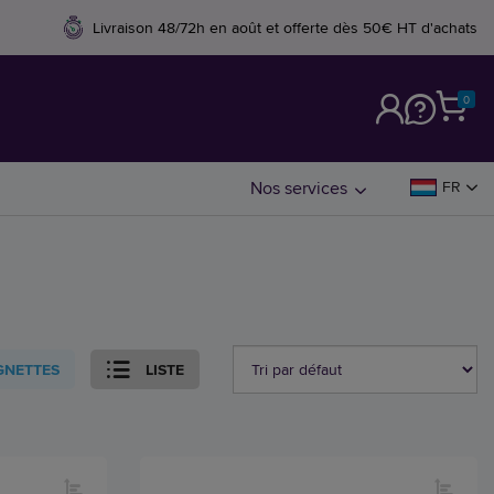
Livraison 48/72h en août et offerte dès 50€ HT d'achats
0
M
Nos services
FR
GNETTES
LISTE