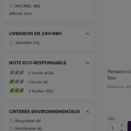
MOLINEL
(86)
Afficher tout
LIVRAISON EN 24H/48H
24H/48H
(73)
NOTE ECO-RESPONSABLE
Pantalon cot
0 feuille
(624)
Noir
1 feuille
(4)
Référence : 1
3 feuilles
(55)
CRITÈRES ENVIRONNEMENTAUX
Qté
Recyclable
(6)
Réutilisable
(4)