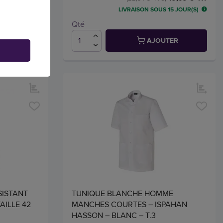
15 JOUR(S)
LIVRAISON SOUS 15 JOUR(S)
Qté
TER
AJOUTER
SISTANT
TUNIQUE BLANCHE HOMME
AILLE 42
MANCHES COURTES – ISPAHAN
HASSON – BLANC – T.3