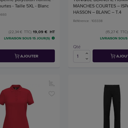
rtes - Taille 5XL - Blanc
MANCHES COURTES – IS
HASSON – BLANC – T.4
03693
Référence : 103338
19,09 € HT
(22,34 € TTC)
(15,27 € TTC)
LIVRAISON SOUS 15 JOUR(S)
LIVRAISON SOUS 
Qté
AJOUTER
AJOU