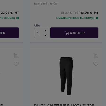
Référence : 104084
22,07 € HT
13,05 € HT
(15,27 € TTC)
15 JOUR(S)
LIVRAISON SOUS 15 JOUR(S)
Qté
TER
AJOUTER
ME
PANTALON FEMME ELLIOT VENTRE