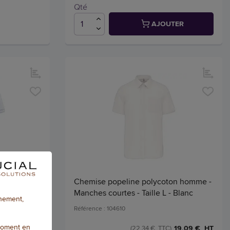
Qté
AJOUTER
es - Taille
Chemise popeline polycoton homme -
Manches courtes - Taille L - Blanc
nnement,
Référence : 104610
moment en
12,37 € HT
19,09 € HT
)
(22,34 € TTC)