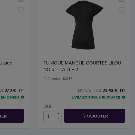
 Usage
TUNIQUE MANCHE COURTES LILOU –
NOIR – TAILLE 2
Référence : 102471
3,13 € HT
33,42 € HT
C)
(39,10 € TTC)
 EN 24/48H
LIVRAISON SOUS 15 JOUR(S)
Qté
TER
AJOUTER