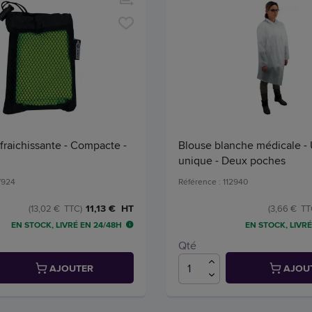
afraichissante - Compacte -
Blouse blanche médicale -
unique - Deux poches
7924
Référence : 112940
11,13 € HT
(13,02 € TTC)
(3,66 € TT
EN STOCK, LIVRÉ EN 24/48H
EN STOCK, LIVRÉ
Qté
AJOUTER
AJOU