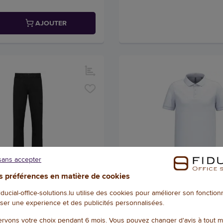
AJOUTER
sans accepter
 préférences en matière de cookies
etch coton - Taille 40 - Noir
Polo homme - Manches court
XL - Blanc
03206
fiducial-office-solutions.lu utilise des cookies pour améliorer son fonctio
ser une experience et des publicités personnalisées.
Référence : 104009
rvons votre choix pendant 6 mois. Vous pouvez changer d'avis à tout 
25,44 € HT
(29,76 € TTC)
(14,47 € TTC