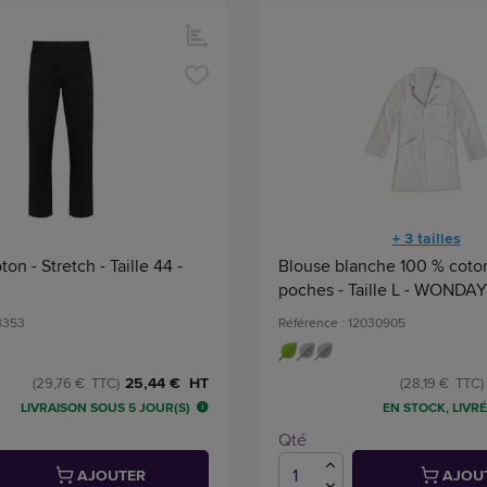
+ 3 tailles
on - Stretch - Taille 44 -
Blouse blanche 100 % coton
poches - Taille L - WONDAY
03353
Référence : 12030905
25,44 € HT
(29,76 € TTC)
(28,19 € TTC)
LIVRAISON SOUS 5 JOUR(S)
EN STOCK, LIVRÉ
Qté
AJOUTER
AJOU