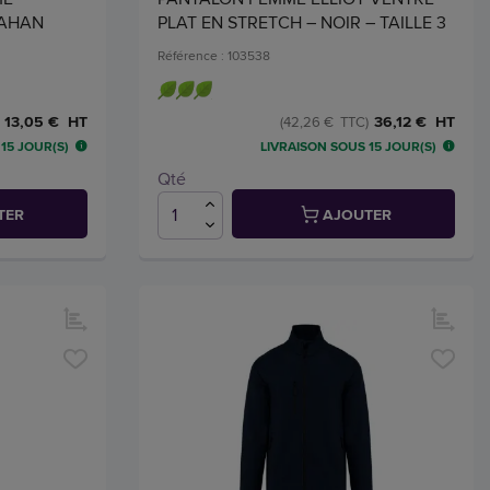
PAHAN
PLAT EN STRETCH – NOIR – TAILLE 3
Référence : 103538
13,05 € HT
36,12 € HT
(42,26 € TTC)
15 JOUR(S)
LIVRAISON SOUS 15 JOUR(S)
Qté
TER
AJOUTER