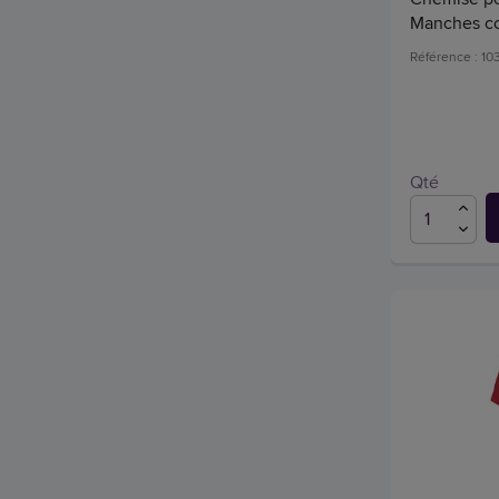
Manches cou
Référence : 1
Qté