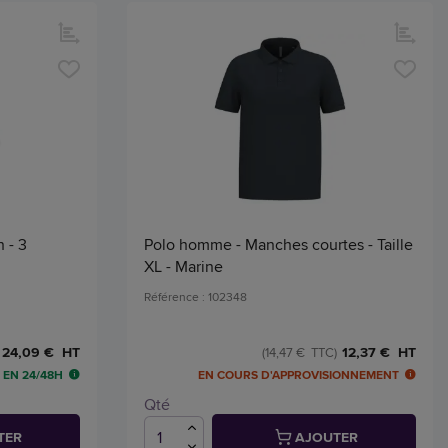
 - 3
Polo homme - Manches courtes - Taille
XL - Marine
Référence : 102348
24,09 € HT
12,37 € HT
(14,47 € TTC)
 EN 24/48H
EN COURS D'APPROVISIONNEMENT
Qté
TER
AJOUTER