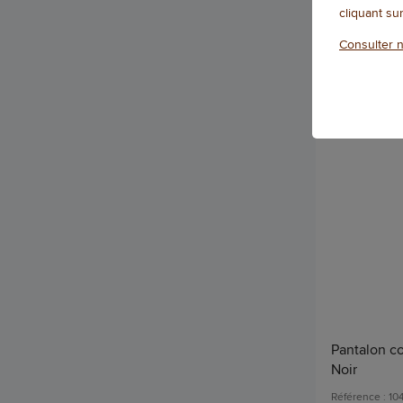
cliquant su
Qté
Consulter n
Pantalon cot
Noir
Référence : 1