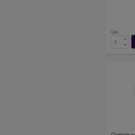
Qté
Chemise po