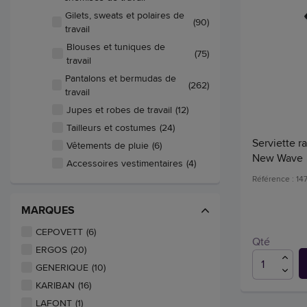
Gilets, sweats et polaires de
(90)
travail
Blouses et tuniques de
(75)
travail
Pantalons et bermudas de
(262)
travail
Jupes et robes de travail
(12)
Tailleurs et costumes
(24)
Serviette r
Vêtements de pluie
(6)
New Wave
Accessoires vestimentaires
(4)
Référence : 14
MARQUES
CEPOVETT
(6)
Qté
ERGOS
(20)
GENERIQUE
(10)
KARIBAN
(16)
LAFONT
(1)