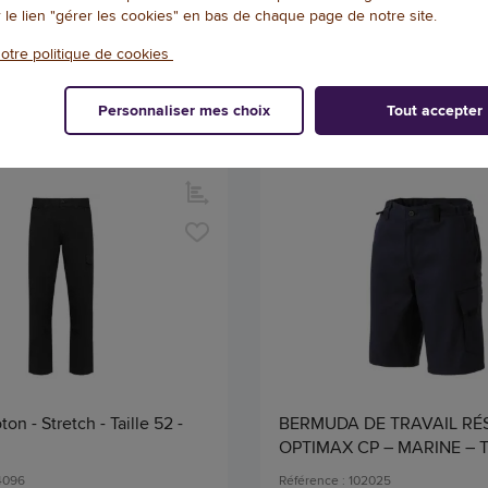
r le lien "gérer les cookies" en bas de chaque page de notre site.
LIVRAISON SOUS 15 JOUR(S)
LIVRAISON SOUS 
Qté
otre politique de cookies
AJOUTER
AJOU
Personnaliser mes choix
Tout accepter
on - Stretch - Taille 52 -
BERMUDA DE TRAVAIL RÉ
OPTIMAX CP – MARINE – T
04096
Référence : 102025