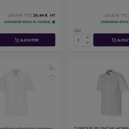
25,44 € HT
(29,76 € TTC)
(25,82 € TTC)
LIVRAISON SOUS 15 JOUR(S)
LIVRAISON SOUS 
Qté
AJOUTER
AJOU
peline polycoton homme -
TUNIQUE BLANCHE HOM